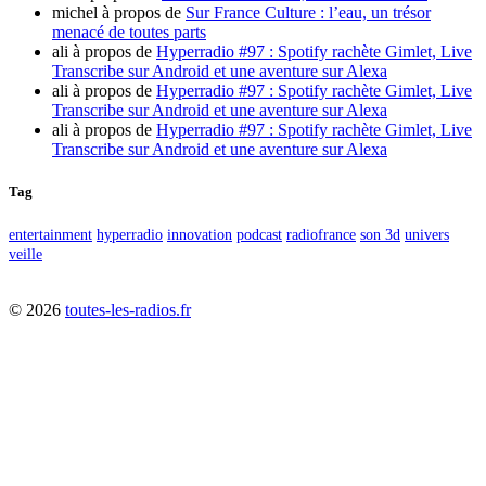
michel
à propos de
Sur France Culture : l’eau, un trésor
menacé de toutes parts
ali
à propos de
Hyperradio #97 : Spotify rachète Gimlet, Live
Transcribe sur Android et une aventure sur Alexa
ali
à propos de
Hyperradio #97 : Spotify rachète Gimlet, Live
Transcribe sur Android et une aventure sur Alexa
ali
à propos de
Hyperradio #97 : Spotify rachète Gimlet, Live
Transcribe sur Android et une aventure sur Alexa
Tag
entertainment
hyperradio
innovation
podcast
radiofrance
son 3d
univers
veille
©
2026
toutes-les-radios.fr