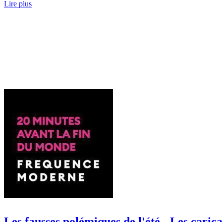
Lire plus
Les fausses polémiques de l'été - Les carica