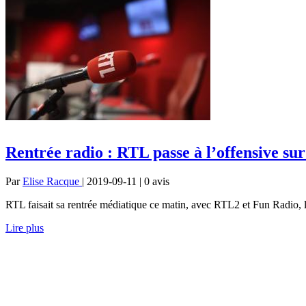
Rentrée radio : RTL passe à l’offensive su
Par
Elise Racque
| 2019-09-11 | 0
avis
RTL faisait sa rentrée médiatique ce matin, avec RTL2 et Fun Radio, 
Lire plus