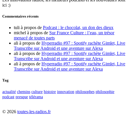
ici :)
Commentaires récents
tuli
à propos de
Podcast : le chocolat, un don des dieux
michel
à propos de
Sur France Culture : l’eau, un trésor
menacé de toutes parts
ali
à propos de
Hyperradio #97 : Spotify rachète Gimlet, Live
Transcribe sur Android et une aventure sur Alexa
ali
à propos de
Hyperradio #97 : Spotify rachète Gimlet, Live
Transcribe sur Android et une aventure sur Alexa
ali
à propos de
Hyperradio #97 : Spotify rachète Gimlet, Live
Transcribe sur Android et une aventure sur Alexa
Tag
actualité
chemins
culture
histoire
innovation
philosophes
philosophie
podcast
presque
télérama
©
2026
toutes-les-radios.fr