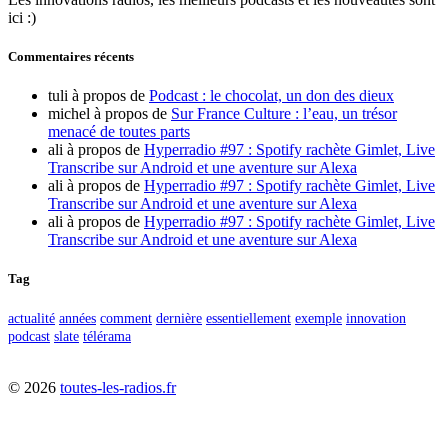
ici :)
Commentaires récents
tuli
à propos de
Podcast : le chocolat, un don des dieux
michel
à propos de
Sur France Culture : l’eau, un trésor
menacé de toutes parts
ali
à propos de
Hyperradio #97 : Spotify rachète Gimlet, Live
Transcribe sur Android et une aventure sur Alexa
ali
à propos de
Hyperradio #97 : Spotify rachète Gimlet, Live
Transcribe sur Android et une aventure sur Alexa
ali
à propos de
Hyperradio #97 : Spotify rachète Gimlet, Live
Transcribe sur Android et une aventure sur Alexa
Tag
actualité
années
comment
dernière
essentiellement
exemple
innovation
podcast
slate
télérama
©
2026
toutes-les-radios.fr