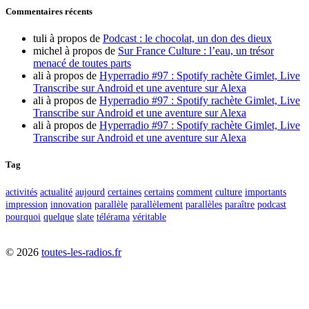
Commentaires récents
tuli
à propos de
Podcast : le chocolat, un don des dieux
michel
à propos de
Sur France Culture : l’eau, un trésor
menacé de toutes parts
ali
à propos de
Hyperradio #97 : Spotify rachète Gimlet, Live
Transcribe sur Android et une aventure sur Alexa
ali
à propos de
Hyperradio #97 : Spotify rachète Gimlet, Live
Transcribe sur Android et une aventure sur Alexa
ali
à propos de
Hyperradio #97 : Spotify rachète Gimlet, Live
Transcribe sur Android et une aventure sur Alexa
Tag
activités
actualité
aujourd
certaines
certains
comment
culture
importants
impression
innovation
parallèle
parallèlement
parallèles
paraître
podcast
pourquoi
quelque
slate
télérama
véritable
©
2026
toutes-les-radios.fr