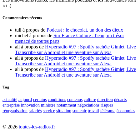
ici :)
Commentaires récents
tuli
à propos de
Podcast : le chocolat, un don des dieux
michel
à propos de
Sur France Culture : l’eau, un trésor
menacé de toutes parts
ali
à propos de
Hyperradio #97 : Spotify rachète Gimlet, Live
Transcribe sur Android et une aventure sur Alexa
ali
à propos de
Hyperradio #97 : Spotify rachète Gimlet, Live
Transcribe sur Android et une aventure sur Alexa
ali
à propos de
Hyperradio #97 : Spotify rachète Gimlet, Live
Transcribe sur Android et une aventure sur Alexa
Tag
actualité
aujourd
certains
conditions
contenus
culture
direction
départs
entreprise
innovation
ministre
notamment
négociations
risques
réorganisation
salariés
service
situation
soutenir
travail
télérama
économies
©
2026
toutes-les-radios.fr