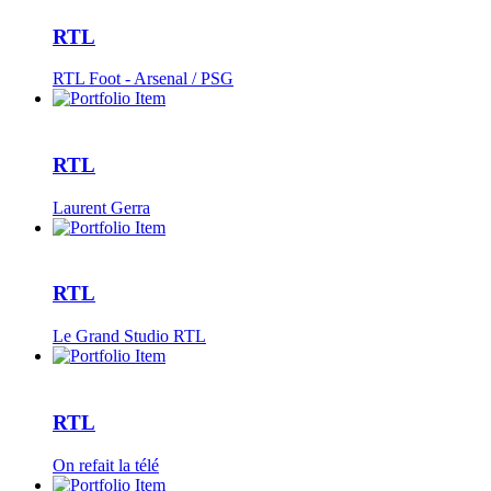
RTL
RTL Foot - Arsenal / PSG
RTL
Laurent Gerra
RTL
Le Grand Studio RTL
RTL
On refait la télé