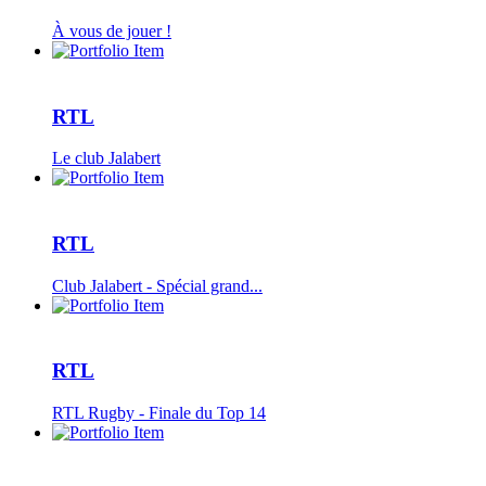
À vous de jouer !
RTL
Le club Jalabert
RTL
Club Jalabert - Spécial grand...
RTL
RTL Rugby - Finale du Top 14