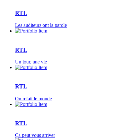
RTL
Les auditeurs ont la parole
RTL
Un jour, une vie
RTL
On refait le monde
RTL
Ça peut vous arriver