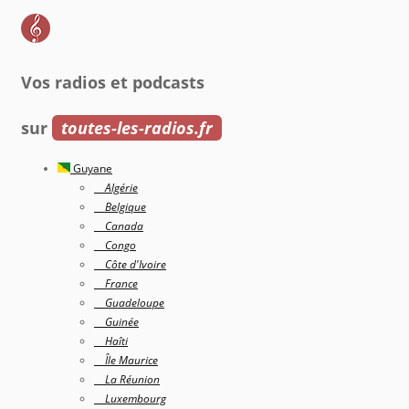
Vos radios et podcasts
sur
toutes-les-radios.fr
Guyane
Algérie
Belgique
Canada
Congo
Côte d'Ivoire
France
Guadeloupe
Guinée
Haîti
Île Maurice
La Réunion
Luxembourg