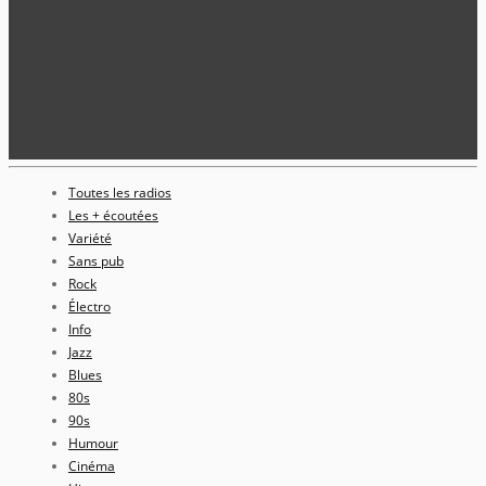
Toutes les radios
Les + écoutées
Variété
Sans pub
Rock
Électro
Info
Jazz
Blues
80s
90s
Humour
Cinéma