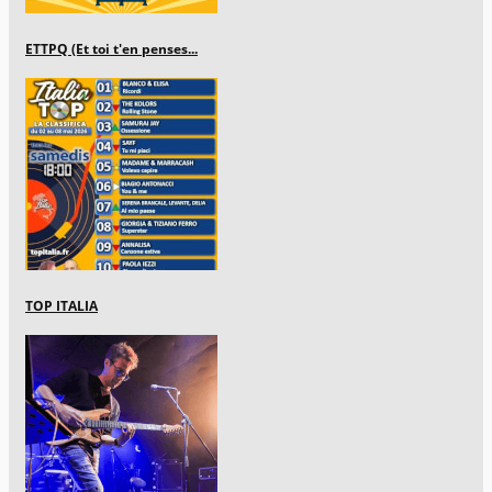
ETTPQ (Et toi t'en penses...
TOP ITALIA