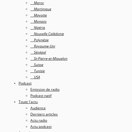
Maroc
Martinique
Mayotte
Monaco
Nigéria
Nouvelle Calédonie
Polynésie
Royaume-Uni
Sénégal
St-Pierre-et-Miquelon
Suisse
Tunisie
USA
Podcast
Emission de radio
Podcast natif
Toute l'actu
Audience
Derniers articles
Actu radio
Actu podcast