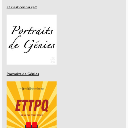
Et c'est connu ça?!
Portraits de Génies