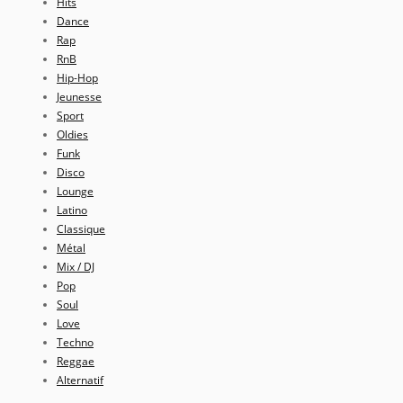
Hits
Dance
Rap
RnB
Hip-Hop
Jeunesse
Sport
Oldies
Funk
Disco
Lounge
Latino
Classique
Métal
Mix / DJ
Pop
Soul
Love
Techno
Reggae
Alternatif