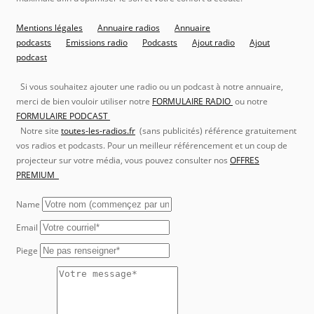
Mentions légales
Annuaire radios
Annuaire
podcasts
Emissions radio
Podcasts
Ajout radio
Ajout
podcast
Si vous souhaitez ajouter une radio ou un podcast à notre annuaire,
merci de bien vouloir utiliser notre
FORMULAIRE RADIO
ou notre
FORMULAIRE PODCAST
Notre site
toutes-les-radios.fr
(sans publicités) référence gratuitement
vos radios et podcasts. Pour un meilleur référencement et un coup de
projecteur sur votre média, vous pouvez consulter nos
OFFRES
PREMIUM
Name
Email
Piege