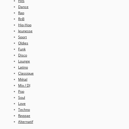
Hits
Dance
Rap
RnB
Hip-Hop
Jeunesse
Sport
Oldies
Funk
Disco
Lounge
Latino
Classique
Métal
Mix / DJ
Pop
Soul
Love
Techno
Reggae
Alternatif