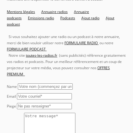
Mentions légales
Annuaire radios
Annuaire
podcasts
Emissions radio
Podcasts
Ajout radio
Ajout
podcast
Si vous souhaitez ajouter une radio ou un podcast à notre annuaire,
merci de bien vouloir utiliser notre
FORMULAIRE RADIO
ou notre
FORMULAIRE PODCAST
Notre site
toutes-les-radios.fr
(sans publicités) référence gratuitement
vos radios et podcasts. Pour un meilleur référencement et un coup de
projecteur sur votre média, vous pouvez consulter nos
OFFRES
PREMIUM
Name
Email
Piege