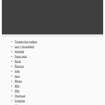
Toutes les radios
Les + écoutées
Variété
Sans pub
Rock
Électro
Info
Jazz
Blues
80s
90s
Humour
Cinéma