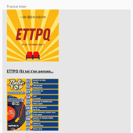
France Inter
ETTPQ (Et toi t'en penses...