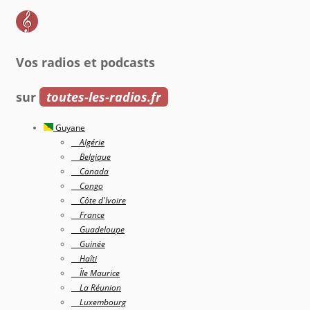
Vos radios et podcasts
sur
toutes-les-radios.fr
Guyane
Algérie
Belgique
Canada
Congo
Côte d'Ivoire
France
Guadeloupe
Guinée
Haîti
Île Maurice
La Réunion
Luxembourg