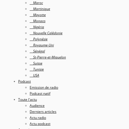
Maroc
Martinique
Mayotte
Monaco
Nigéria
Nouvelle Calédonie
Polynésie
Royaume-Uni
Sénégal
St-Pierre-et-Miquelon
Suisse
Tunisie
USA
Podcast
Emission de radio
Podcast natif
Toute l'actu
Audience
Derniers articles
Actu radio
Actu podcast