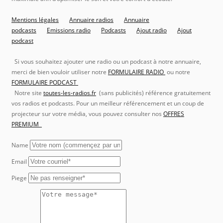
Mentions légales
Annuaire radios
Annuaire
podcasts
Emissions radio
Podcasts
Ajout radio
Ajout
podcast
Si vous souhaitez ajouter une radio ou un podcast à notre annuaire,
merci de bien vouloir utiliser notre
FORMULAIRE RADIO
ou notre
FORMULAIRE PODCAST
Notre site
toutes-les-radios.fr
(sans publicités) référence gratuitement
vos radios et podcasts. Pour un meilleur référencement et un coup de
projecteur sur votre média, vous pouvez consulter nos
OFFRES
PREMIUM
Name
Email
Piege