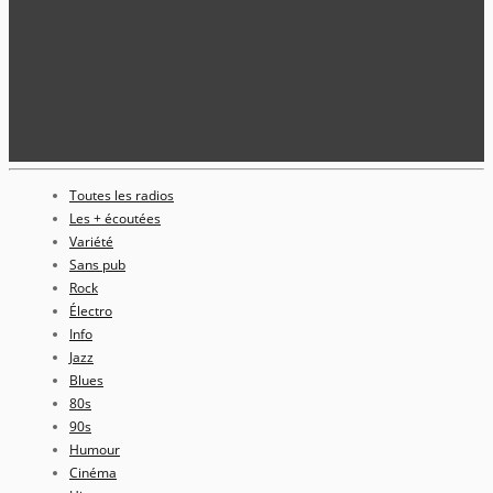
Toutes les radios
Les + écoutées
Variété
Sans pub
Rock
Électro
Info
Jazz
Blues
80s
90s
Humour
Cinéma