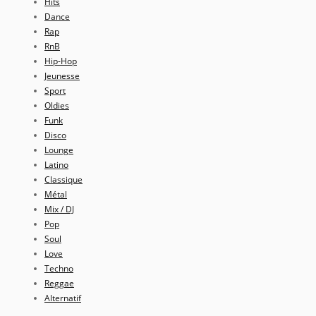
Hits
Dance
Rap
RnB
Hip-Hop
Jeunesse
Sport
Oldies
Funk
Disco
Lounge
Latino
Classique
Métal
Mix / DJ
Pop
Soul
Love
Techno
Reggae
Alternatif