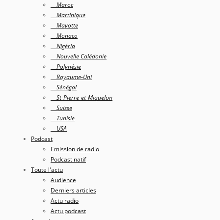
Maroc
Martinique
Mayotte
Monaco
Nigéria
Nouvelle Calédonie
Polynésie
Royaume-Uni
Sénégal
St-Pierre-et-Miquelon
Suisse
Tunisie
USA
Podcast
Emission de radio
Podcast natif
Toute l'actu
Audience
Derniers articles
Actu radio
Actu podcast