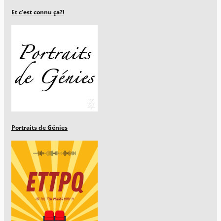
Et c'est connu ça?!
Portraits de Génies