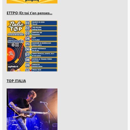
ETTPQ (Et toi t'en penses...
TOP ITALIA