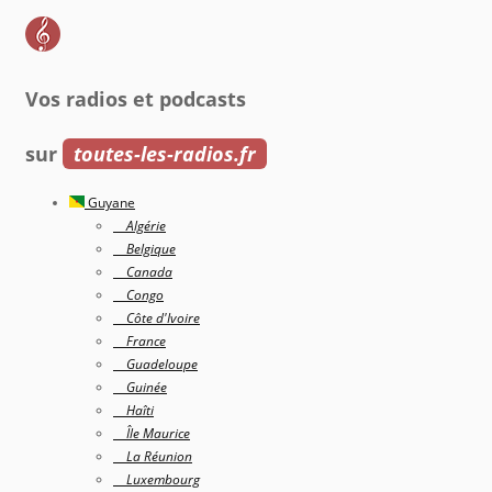
Vos radios et podcasts
sur
toutes-les-radios.fr
Guyane
Algérie
Belgique
Canada
Congo
Côte d'Ivoire
France
Guadeloupe
Guinée
Haîti
Île Maurice
La Réunion
Luxembourg