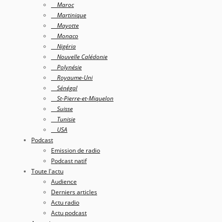
Maroc
Martinique
Mayotte
Monaco
Nigéria
Nouvelle Calédonie
Polynésie
Royaume-Uni
Sénégal
St-Pierre-et-Miquelon
Suisse
Tunisie
USA
Podcast
Emission de radio
Podcast natif
Toute l'actu
Audience
Derniers articles
Actu radio
Actu podcast