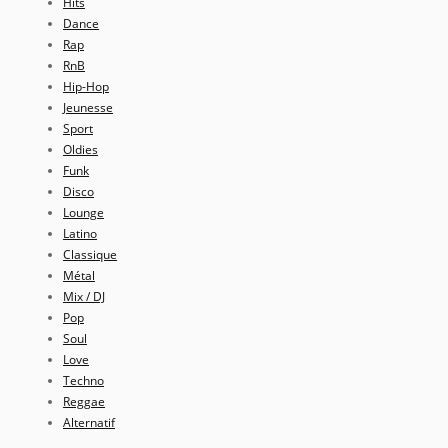
Hits
Dance
Rap
RnB
Hip-Hop
Jeunesse
Sport
Oldies
Funk
Disco
Lounge
Latino
Classique
Métal
Mix / DJ
Pop
Soul
Love
Techno
Reggae
Alternatif