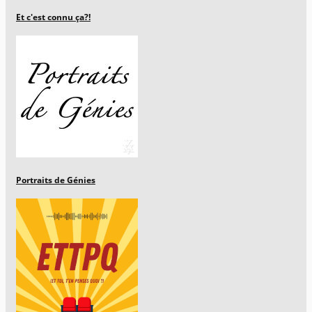
Et c'est connu ça?!
Portraits de Génies