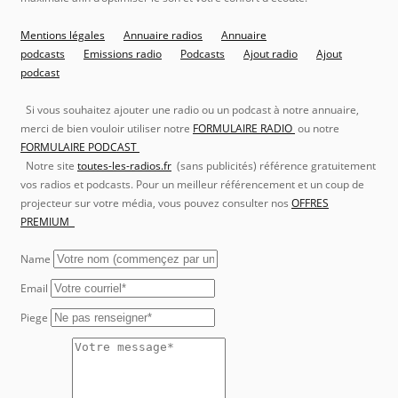
Mentions légales
Annuaire radios
Annuaire
podcasts
Emissions radio
Podcasts
Ajout radio
Ajout
podcast
Si vous souhaitez ajouter une radio ou un podcast à notre annuaire,
merci de bien vouloir utiliser notre
FORMULAIRE RADIO
ou notre
FORMULAIRE PODCAST
Notre site
toutes-les-radios.fr
(sans publicités) référence gratuitement
vos radios et podcasts. Pour un meilleur référencement et un coup de
projecteur sur votre média, vous pouvez consulter nos
OFFRES
PREMIUM
Name
Email
Piege