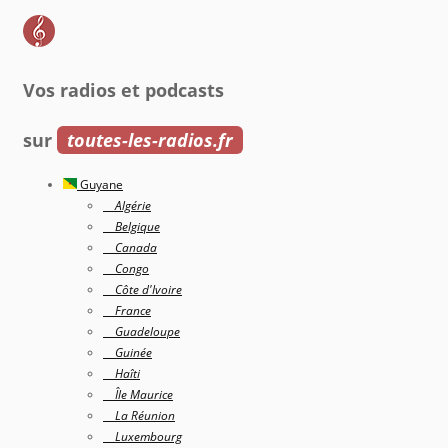
Vos radios et podcasts
sur
toutes-les-radios.fr
Guyane
Algérie
Belgique
Canada
Congo
Côte d'Ivoire
France
Guadeloupe
Guinée
Haîti
Île Maurice
La Réunion
Luxembourg