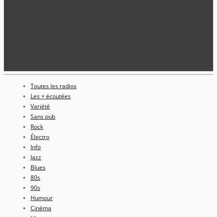
Toutes les radios
Les + écoutées
Variété
Sans pub
Rock
Électro
Info
Jazz
Blues
80s
90s
Humour
Cinéma