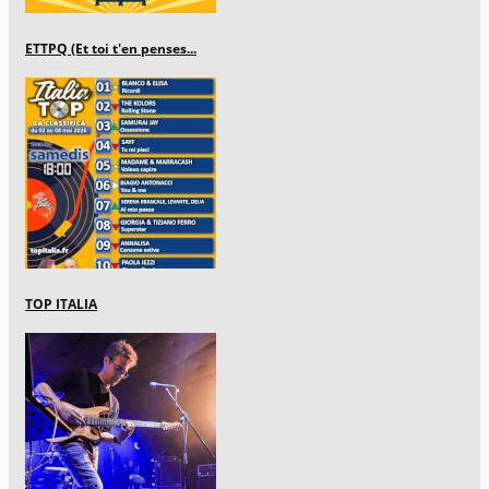
ETTPQ (Et toi t'en penses...
TOP ITALIA