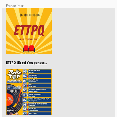
France Inter
ETTPQ (Et toi t'en penses...