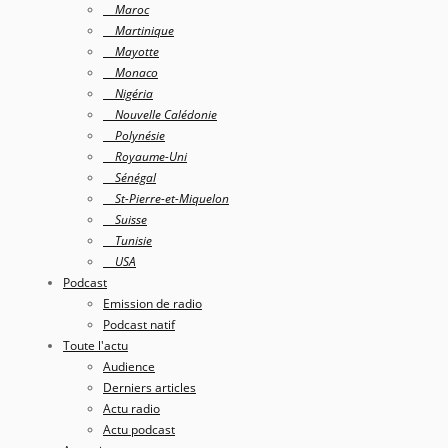
Maroc
Martinique
Mayotte
Monaco
Nigéria
Nouvelle Calédonie
Polynésie
Royaume-Uni
Sénégal
St-Pierre-et-Miquelon
Suisse
Tunisie
USA
Podcast
Emission de radio
Podcast natif
Toute l'actu
Audience
Derniers articles
Actu radio
Actu podcast