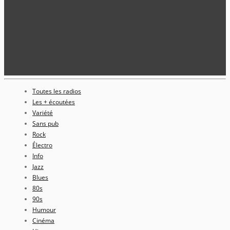
Toutes les radios
Les + écoutées
Variété
Sans pub
Rock
Électro
Info
Jazz
Blues
80s
90s
Humour
Cinéma