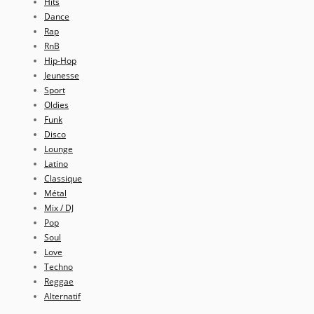
Hits
Dance
Rap
RnB
Hip-Hop
Jeunesse
Sport
Oldies
Funk
Disco
Lounge
Latino
Classique
Métal
Mix / DJ
Pop
Soul
Love
Techno
Reggae
Alternatif