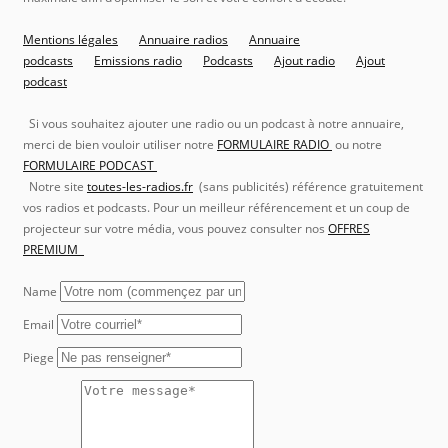
Mentions légales
Annuaire radios
Annuaire
podcasts
Emissions radio
Podcasts
Ajout radio
Ajout
podcast
Si vous souhaitez ajouter une radio ou un podcast à notre annuaire,
merci de bien vouloir utiliser notre
FORMULAIRE RADIO
ou notre
FORMULAIRE PODCAST
Notre site
toutes-les-radios.fr
(sans publicités) référence gratuitement
vos radios et podcasts. Pour un meilleur référencement et un coup de
projecteur sur votre média, vous pouvez consulter nos
OFFRES
PREMIUM
Name
Email
Piege