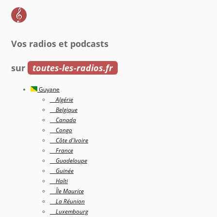
Vos radios et podcasts
sur
toutes-les-radios.fr
Guyane
Algérie
Belgique
Canada
Congo
Côte d'Ivoire
France
Guadeloupe
Guinée
Haîti
Île Maurice
La Réunion
Luxembourg