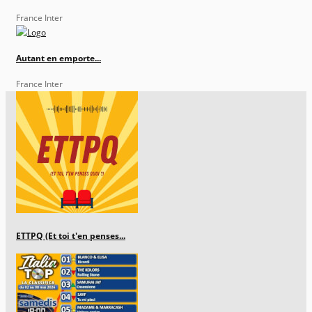
France Inter
Autant en emporte...
France Inter
ETTPQ (Et toi t'en penses...