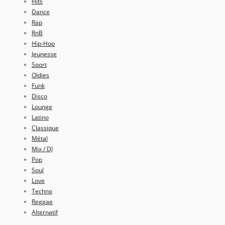
Hits
Dance
Rap
RnB
Hip-Hop
Jeunesse
Sport
Oldies
Funk
Disco
Lounge
Latino
Classique
Métal
Mix / DJ
Pop
Soul
Love
Techno
Reggae
Alternatif