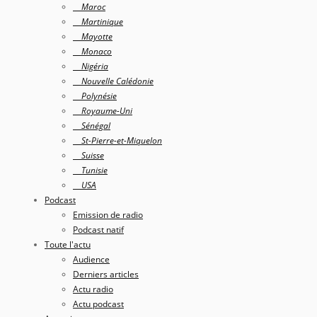
Maroc
Martinique
Mayotte
Monaco
Nigéria
Nouvelle Calédonie
Polynésie
Royaume-Uni
Sénégal
St-Pierre-et-Miquelon
Suisse
Tunisie
USA
Podcast
Emission de radio
Podcast natif
Toute l'actu
Audience
Derniers articles
Actu radio
Actu podcast