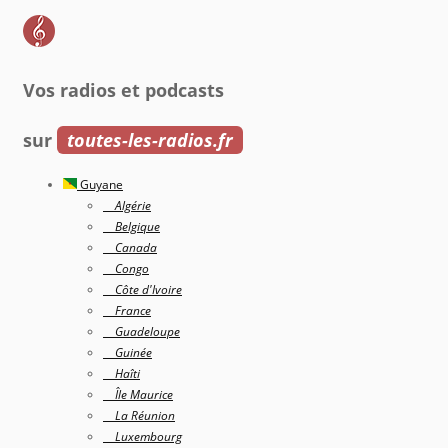
Vos radios et podcasts
sur
toutes-les-radios.fr
Guyane
Algérie
Belgique
Canada
Congo
Côte d'Ivoire
France
Guadeloupe
Guinée
Haîti
Île Maurice
La Réunion
Luxembourg