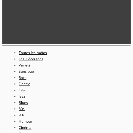
Toutes les radios
Les + écoutées
Variété
Sans pub
Rock
Électro
Info
Jazz
Blues
80s
90s
Humour
Cinéma