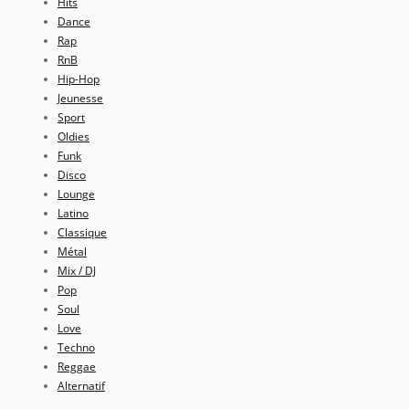
Hits
Dance
Rap
RnB
Hip-Hop
Jeunesse
Sport
Oldies
Funk
Disco
Lounge
Latino
Classique
Métal
Mix / DJ
Pop
Soul
Love
Techno
Reggae
Alternatif