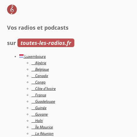
Vos radios et podcasts
sur
toutes-les-radios.fr
Luxembourg
Algérie
Belgique
Canada
Congo
Côte d'Ivoire
France
Guadeloupe
Guinée
Guyane
Haîti
Île Maurice
La Réunion