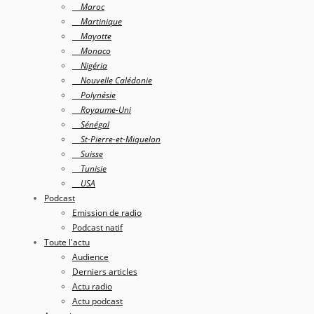
Maroc
Martinique
Mayotte
Monaco
Nigéria
Nouvelle Calédonie
Polynésie
Royaume-Uni
Sénégal
St-Pierre-et-Miquelon
Suisse
Tunisie
USA
Podcast
Emission de radio
Podcast natif
Toute l'actu
Audience
Derniers articles
Actu radio
Actu podcast