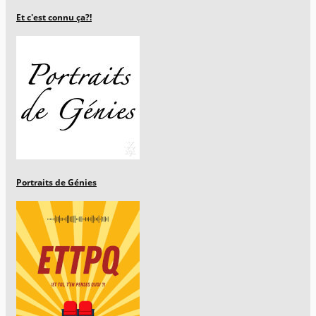
Et c'est connu ça?!
Portraits de Génies