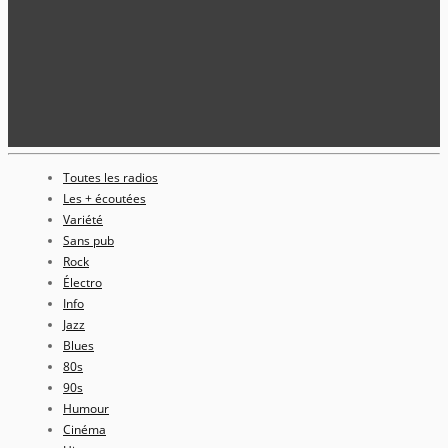
Toutes les radios
Les + écoutées
Variété
Sans pub
Rock
Électro
Info
Jazz
Blues
80s
90s
Humour
Cinéma