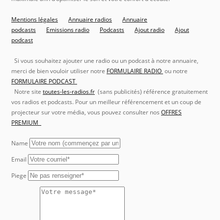
Mentions légales
Annuaire radios
Annuaire
podcasts
Emissions radio
Podcasts
Ajout radio
Ajout
podcast
Si vous souhaitez ajouter une radio ou un podcast à notre annuaire,
merci de bien vouloir utiliser notre
FORMULAIRE RADIO
ou notre
FORMULAIRE PODCAST
Notre site
toutes-les-radios.fr
(sans publicités) référence gratuitement
vos radios et podcasts. Pour un meilleur référencement et un coup de
projecteur sur votre média, vous pouvez consulter nos
OFFRES
PREMIUM
Name
Email
Piege