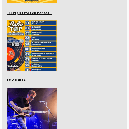
ETTPQ (Et toi t'en penses...
TOP ITALIA