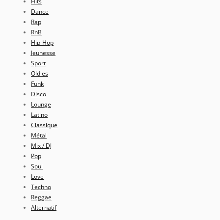
Hits
Dance
Rap
RnB
Hip-Hop
Jeunesse
Sport
Oldies
Funk
Disco
Lounge
Latino
Classique
Métal
Mix / DJ
Pop
Soul
Love
Techno
Reggae
Alternatif