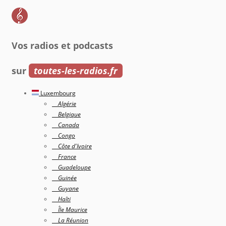
Vos radios et podcasts
sur
toutes-les-radios.fr
Luxembourg
Algérie
Belgique
Canada
Congo
Côte d'Ivoire
France
Guadeloupe
Guinée
Guyane
Haîti
Île Maurice
La Réunion