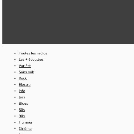
Toutes les radios
Les + écoutées
Variété
Sans pub
Rock
Électro
Info
Jazz
Blues
80s
90s
Humour
Cinéma