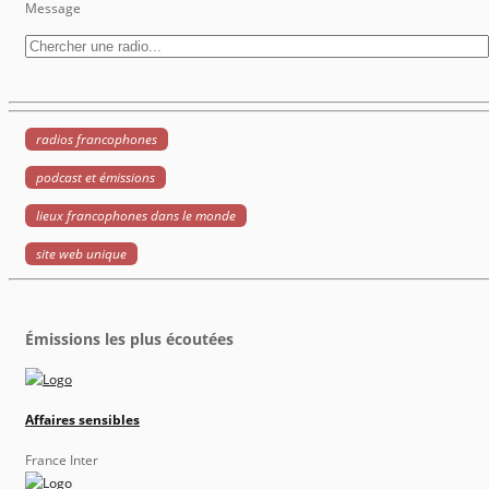
Message
radios francophones
podcast et émissions
lieux francophones dans le monde
site web unique
Émissions les plus écoutées
Affaires sensibles
France Inter