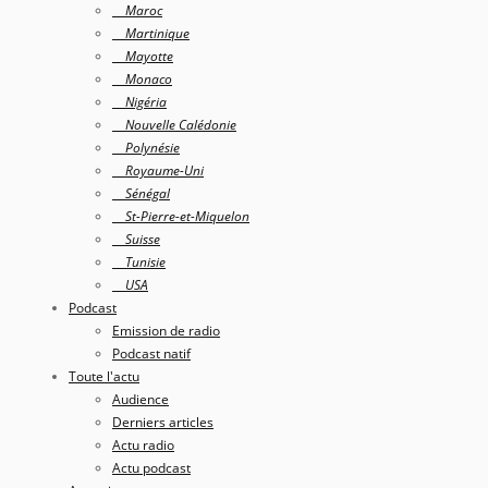
Maroc
Martinique
Mayotte
Monaco
Nigéria
Nouvelle Calédonie
Polynésie
Royaume-Uni
Sénégal
St-Pierre-et-Miquelon
Suisse
Tunisie
USA
Podcast
Emission de radio
Podcast natif
Toute l'actu
Audience
Derniers articles
Actu radio
Actu podcast