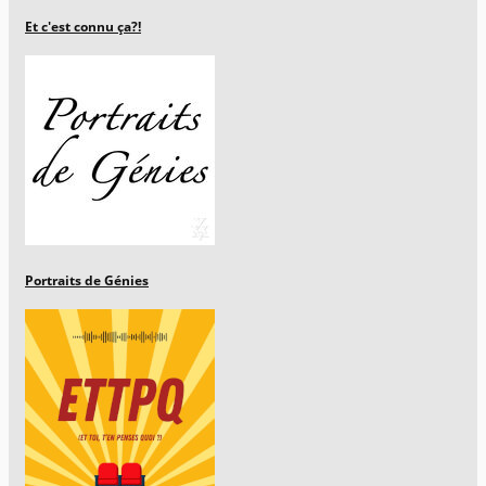
Et c'est connu ça?!
Portraits de Génies