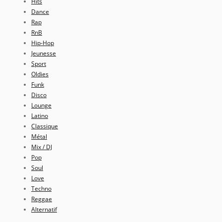
Hits
Dance
Rap
RnB
Hip-Hop
Jeunesse
Sport
Oldies
Funk
Disco
Lounge
Latino
Classique
Métal
Mix / DJ
Pop
Soul
Love
Techno
Reggae
Alternatif