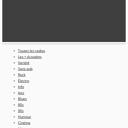
Toutes les radios
Les + écoutées
Variété
Sans pub
Rock
Électro
Info
Jazz
Blues
80s
90s
Humour
Cinéma