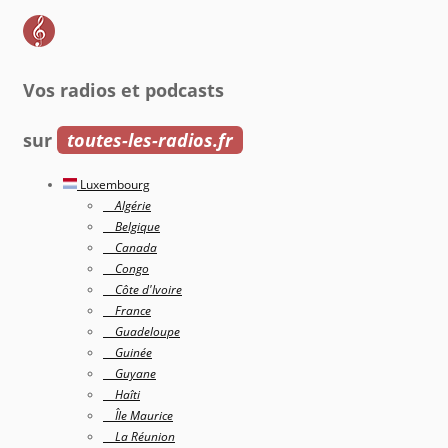
Vos radios et podcasts
sur
toutes-les-radios.fr
Luxembourg
Algérie
Belgique
Canada
Congo
Côte d'Ivoire
France
Guadeloupe
Guinée
Guyane
Haîti
Île Maurice
La Réunion