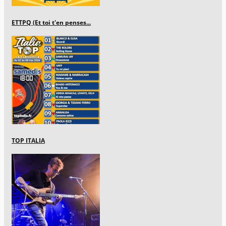
ETTPQ (Et toi t'en penses...
TOP ITALIA