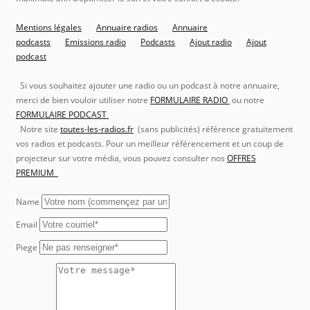
Mentions légales
Annuaire radios
Annuaire
podcasts
Emissions radio
Podcasts
Ajout radio
Ajout
podcast
Si vous souhaitez ajouter une radio ou un podcast à notre annuaire,
merci de bien vouloir utiliser notre
FORMULAIRE RADIO
ou notre
FORMULAIRE PODCAST
Notre site
toutes-les-radios.fr
(sans publicités) référence gratuitement
vos radios et podcasts. Pour un meilleur référencement et un coup de
projecteur sur votre média, vous pouvez consulter nos
OFFRES
PREMIUM
Name
Email
Piege