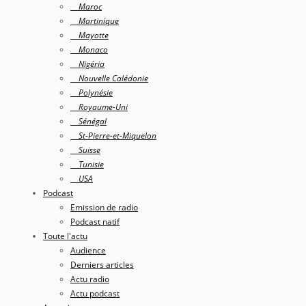
Maroc
Martinique
Mayotte
Monaco
Nigéria
Nouvelle Calédonie
Polynésie
Royaume-Uni
Sénégal
St-Pierre-et-Miquelon
Suisse
Tunisie
USA
Podcast
Emission de radio
Podcast natif
Toute l'actu
Audience
Derniers articles
Actu radio
Actu podcast