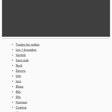
Toutes les radios
Les + écoutées
Variété
Sans pub
Rock
Électro
Info
Jazz
Blues
80s
90s
Humour
Cinéma