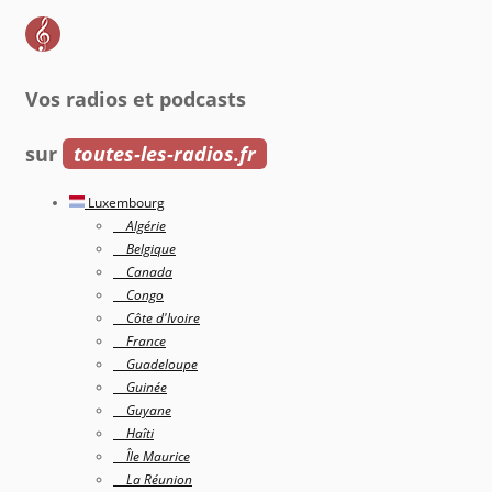
Vos radios et podcasts
sur
toutes-les-radios.fr
Luxembourg
Algérie
Belgique
Canada
Congo
Côte d'Ivoire
France
Guadeloupe
Guinée
Guyane
Haîti
Île Maurice
La Réunion