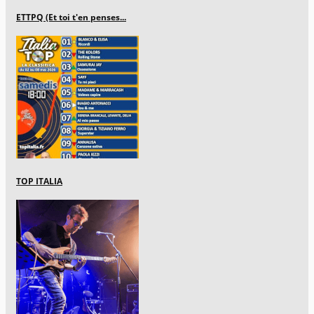
ETTPQ (Et toi t'en penses...
TOP ITALIA