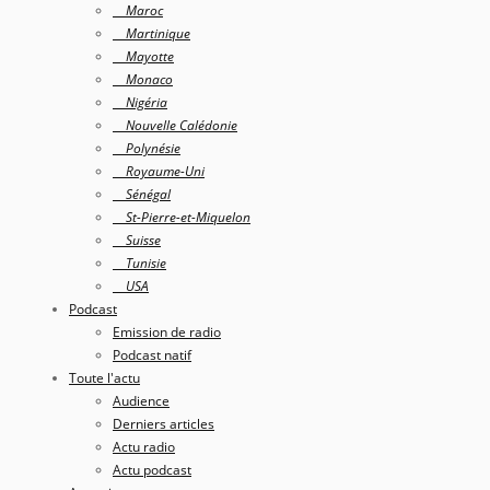
Maroc
Martinique
Mayotte
Monaco
Nigéria
Nouvelle Calédonie
Polynésie
Royaume-Uni
Sénégal
St-Pierre-et-Miquelon
Suisse
Tunisie
USA
Podcast
Emission de radio
Podcast natif
Toute l'actu
Audience
Derniers articles
Actu radio
Actu podcast