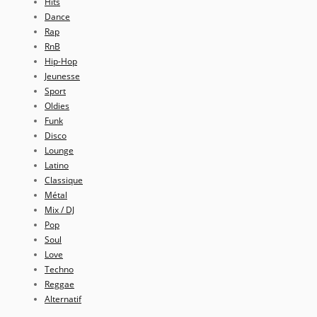
Hits
Dance
Rap
RnB
Hip-Hop
Jeunesse
Sport
Oldies
Funk
Disco
Lounge
Latino
Classique
Métal
Mix / DJ
Pop
Soul
Love
Techno
Reggae
Alternatif