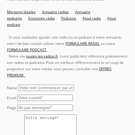
Mentions légales
Annuaire radios
Annuaire
podcasts
Emissions radio
Podcasts
Ajout radio
Ajout
podcast
Si vous souhaitez ajouter une radio ou un podcast à notre annuaire,
merci de bien vouloir utiliser notre
FORMULAIRE RADIO
ou notre
FORMULAIRE PODCAST
Notre site
toutes-les-radios.fr
(sans publicités) référence gratuitement
vos radios et podcasts. Pour un meilleur référencement et un coup de
projecteur sur votre média, vous pouvez consulter nos
OFFRES
PREMIUM
Name
Email
Piege