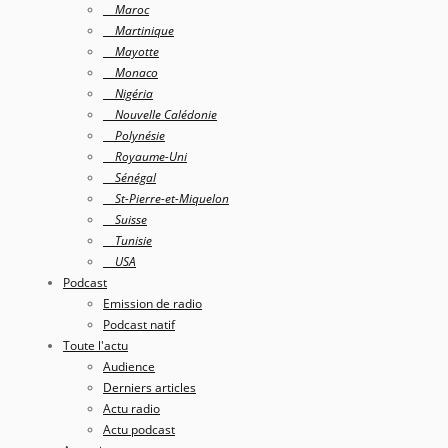
Maroc
Martinique
Mayotte
Monaco
Nigéria
Nouvelle Calédonie
Polynésie
Royaume-Uni
Sénégal
St-Pierre-et-Miquelon
Suisse
Tunisie
USA
Podcast
Emission de radio
Podcast natif
Toute l'actu
Audience
Derniers articles
Actu radio
Actu podcast