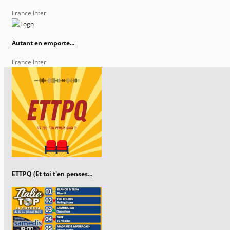
France Inter
Autant en emporte...
France Inter
ETTPQ (Et toi t'en penses...