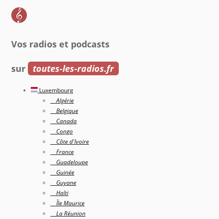
Vos radios et podcasts
sur
toutes-les-radios.fr
Luxembourg
Algérie
Belgique
Canada
Congo
Côte d'Ivoire
France
Guadeloupe
Guinée
Guyane
Haîti
Île Maurice
La Réunion