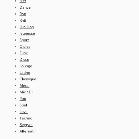
Hits
Dance
Rap
RnB
Hip-Hop
Jeunesse
Sport
Oldies
Funk
Disco
Lounge
Latino
Classique
Métal
Mix / DJ
Pop
Soul
Love
Techno
Reggae
Alternatif