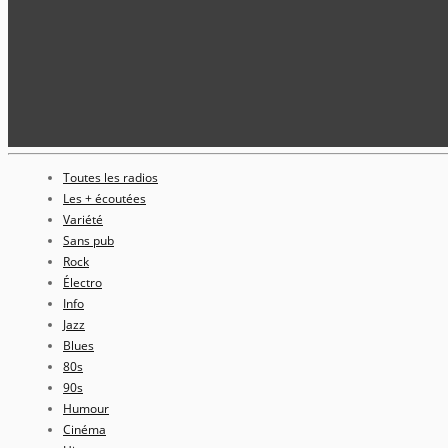
Toutes les radios
Les + écoutées
Variété
Sans pub
Rock
Électro
Info
Jazz
Blues
80s
90s
Humour
Cinéma