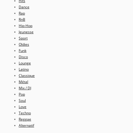
Hits
Dance
Rap
RnB
Hip-Hop
Jeunesse
Sport
Oldies
Funk
Disco
Lounge
Latino
Classique
Métal
Mix / DJ
Pop
Soul
Love
Techno
Reggae
Alternatif