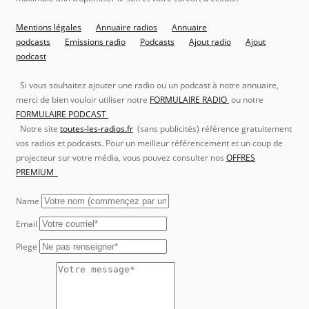
Mentions légales
Annuaire radios
Annuaire
podcasts
Emissions radio
Podcasts
Ajout radio
Ajout
podcast
Si vous souhaitez ajouter une radio ou un podcast à notre annuaire,
merci de bien vouloir utiliser notre
FORMULAIRE RADIO
ou notre
FORMULAIRE PODCAST
Notre site
toutes-les-radios.fr
(sans publicités) référence gratuitement
vos radios et podcasts. Pour un meilleur référencement et un coup de
projecteur sur votre média, vous pouvez consulter nos
OFFRES
PREMIUM
Name
Email
Piege