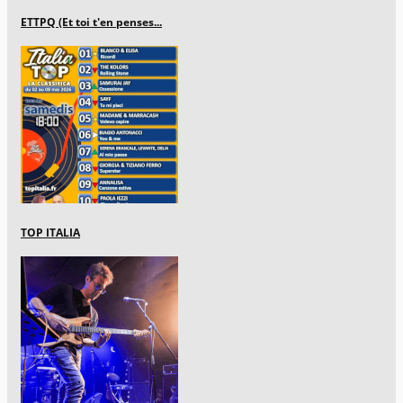
ETTPQ (Et toi t'en penses...
TOP ITALIA