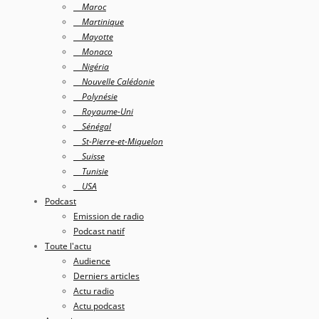
Maroc
Martinique
Mayotte
Monaco
Nigéria
Nouvelle Calédonie
Polynésie
Royaume-Uni
Sénégal
St-Pierre-et-Miquelon
Suisse
Tunisie
USA
Podcast
Emission de radio
Podcast natif
Toute l'actu
Audience
Derniers articles
Actu radio
Actu podcast