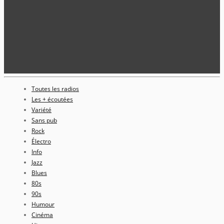
Toutes les radios
Les + écoutées
Variété
Sans pub
Rock
Électro
Info
Jazz
Blues
80s
90s
Humour
Cinéma