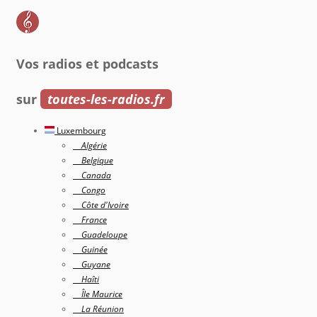
Vos radios et podcasts
sur
toutes-les-radios.fr
Luxembourg
Algérie
Belgique
Canada
Congo
Côte d'Ivoire
France
Guadeloupe
Guinée
Guyane
Haîti
Île Maurice
La Réunion