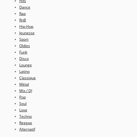
Hits
Dance
Rap
RnB
Hip-Hop
Jeunesse
Sport
Oldies
Funk
Disco
Lounge
Latino
Classique
Métal
Mix / DJ
Pop
Soul
Love
Techno
Reggae
Alternatif