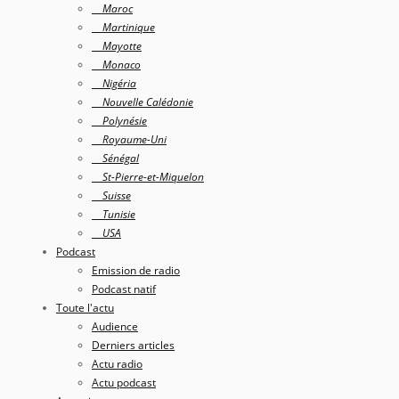
Maroc
Martinique
Mayotte
Monaco
Nigéria
Nouvelle Calédonie
Polynésie
Royaume-Uni
Sénégal
St-Pierre-et-Miquelon
Suisse
Tunisie
USA
Podcast
Emission de radio
Podcast natif
Toute l'actu
Audience
Derniers articles
Actu radio
Actu podcast