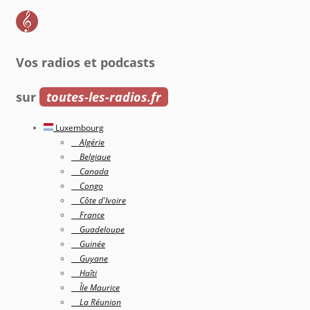
Vos radios et podcasts
sur
toutes-les-radios.fr
Luxembourg
Algérie
Belgique
Canada
Congo
Côte d'Ivoire
France
Guadeloupe
Guinée
Guyane
Haîti
Île Maurice
La Réunion