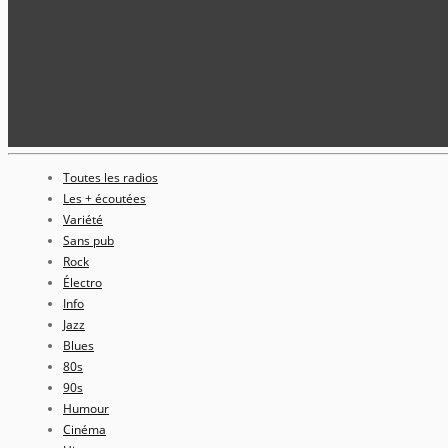
Toutes les radios
Les + écoutées
Variété
Sans pub
Rock
Électro
Info
Jazz
Blues
80s
90s
Humour
Cinéma