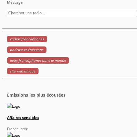
Message
radios francophones
podcast et émissions
lieux francophones dans le monde
site web unique
Émissions les plus écoutées
Affaires sensibles
France Inter