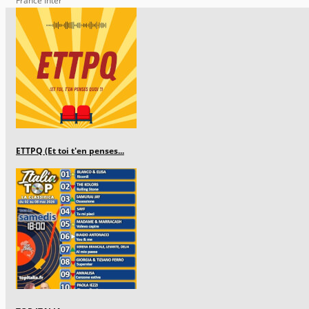
France Inter
ETTPQ (Et toi t'en penses...