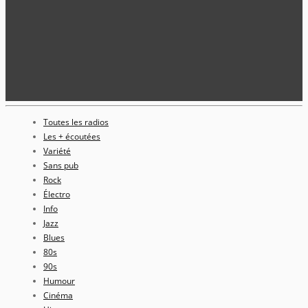
Toutes les radios
Les + écoutées
Variété
Sans pub
Rock
Électro
Info
Jazz
Blues
80s
90s
Humour
Cinéma