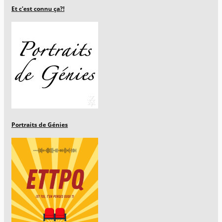
Et c'est connu ça?!
Portraits de Génies