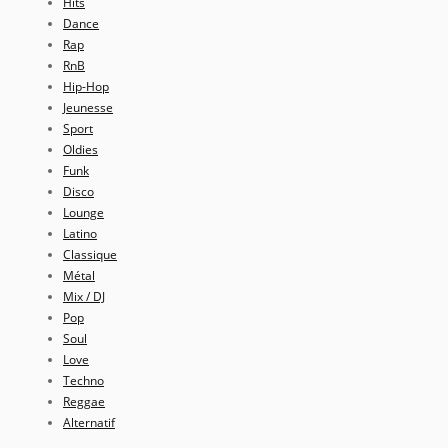
Hits
Dance
Rap
RnB
Hip-Hop
Jeunesse
Sport
Oldies
Funk
Disco
Lounge
Latino
Classique
Métal
Mix / DJ
Pop
Soul
Love
Techno
Reggae
Alternatif