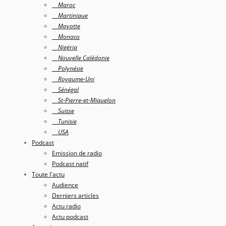
Maroc
Martinique
Mayotte
Monaco
Nigéria
Nouvelle Calédonie
Polynésie
Royaume-Uni
Sénégal
St-Pierre-et-Miquelon
Suisse
Tunisie
USA
Podcast
Emission de radio
Podcast natif
Toute l'actu
Audience
Derniers articles
Actu radio
Actu podcast