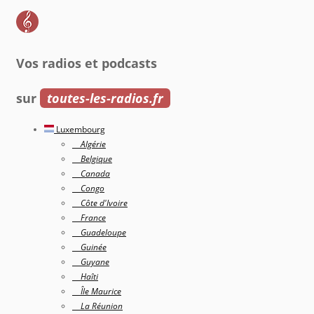
Vos radios et podcasts
sur
toutes-les-radios.fr
Luxembourg
Algérie
Belgique
Canada
Congo
Côte d'Ivoire
France
Guadeloupe
Guinée
Guyane
Haîti
Île Maurice
La Réunion