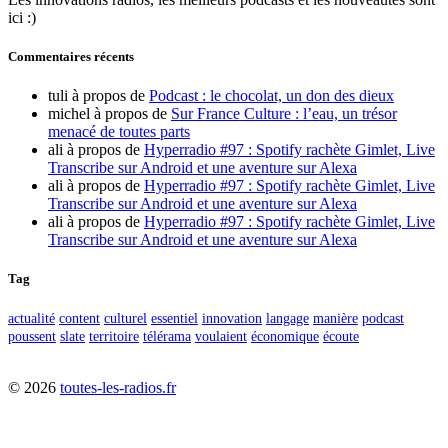
ici :)
Commentaires récents
tuli
à propos de
Podcast : le chocolat, un don des dieux
michel
à propos de
Sur France Culture : l’eau, un trésor
menacé de toutes parts
ali
à propos de
Hyperradio #97 : Spotify rachète Gimlet, Live
Transcribe sur Android et une aventure sur Alexa
ali
à propos de
Hyperradio #97 : Spotify rachète Gimlet, Live
Transcribe sur Android et une aventure sur Alexa
ali
à propos de
Hyperradio #97 : Spotify rachète Gimlet, Live
Transcribe sur Android et une aventure sur Alexa
Tag
actualité
content
culturel
essentiel
innovation
langage
manière
podcast
poussent
slate
territoire
télérama
voulaient
économique
écoute
©
2026
toutes-les-radios.fr