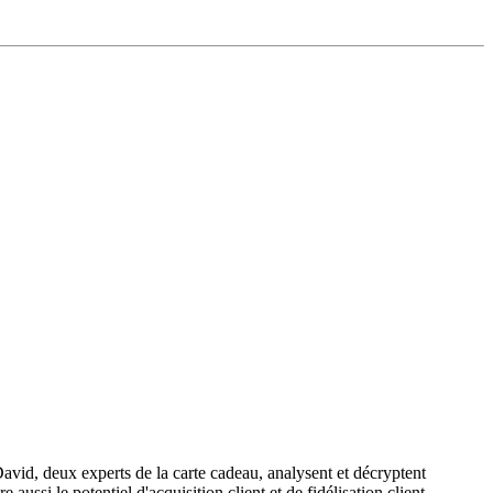
David, deux experts de la carte cadeau, analysent et décryptent
ssi le potentiel d'acquisition client et de fidélisation client