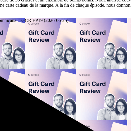
amme carte cadeau de la marque. A la fin de chaque épisode, nous donnon
t omnicanal - GCR EP19 (2026-06-25)