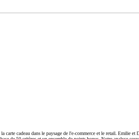
la carte cadeau dans le paysage de l'e-commerce et le retail. Emilie et 
se de 50 critères et un ensemble de points bonus. Notre analyse couvre au