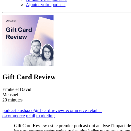
Ajouter votre podcast
Gift Card Review
Emilie et David
Mensuel
20 minutes
podcast.ausha.co/gift-card-review-ecommerce-retail
e-commerce
retail
marketing
Gift Card Review est le premier podcast qui analyse l'impact de 
les programmes cartes cadeaux des plus belles marques sur une ba