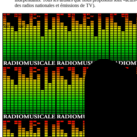
des radios nationales et émissions de TV).
SURFERCHILD en interview sur Playlist Music Radio DAB+ (2026
Sur la piste 1