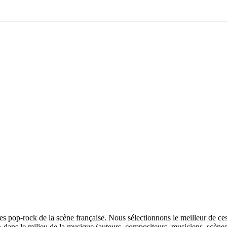
tes pop-rock de la scène française. Nous sélectionnons le meilleur de ces
» dans le milieu de la musique (auteurs, compositeurs, musiciens, scèn