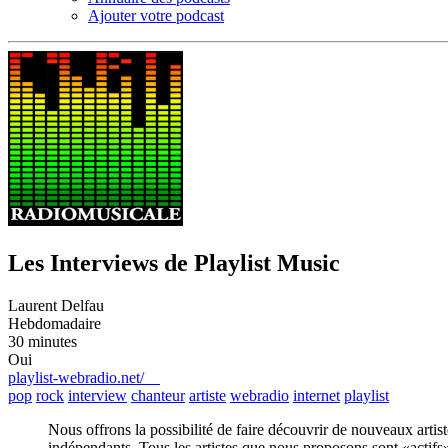
Ajouter votre podcast
Les Interviews de Playlist Music
Laurent Delfau
Hebdomadaire
30 minutes
Oui
playlist-webradio.net/
pop
rock
interview
chanteur
artiste
webradio
internet
playlist
Nous offrons la possibilité de faire découvrir de nouveaux artis
indépendants. Tous les artistes que nous proposons sont «actifs