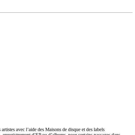
 artistes avec l’aide des Maisons de disque et des labels
es, enregistrement d’EP ou d’albums, pour certains passages dans