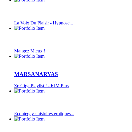
La Voix Du Plaisir - Hypnose...
Mangez Mieux !
MARSANARYAS
Ze Giga Playlist ! - RIM Plus
Ecoutegay : histoires érotiques...