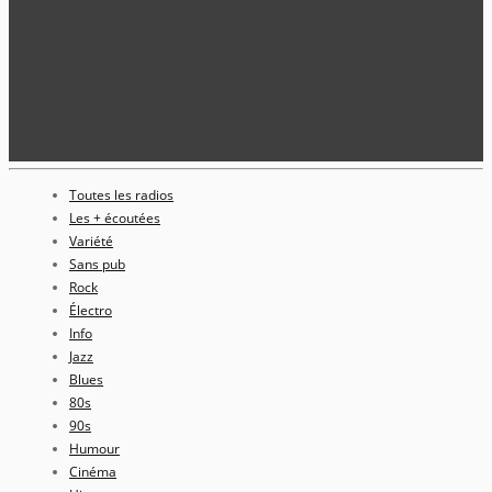
Toutes les radios
Les + écoutées
Variété
Sans pub
Rock
Électro
Info
Jazz
Blues
80s
90s
Humour
Cinéma