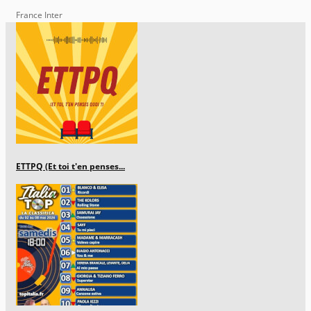
France Inter
ETTPQ (Et toi t'en penses...