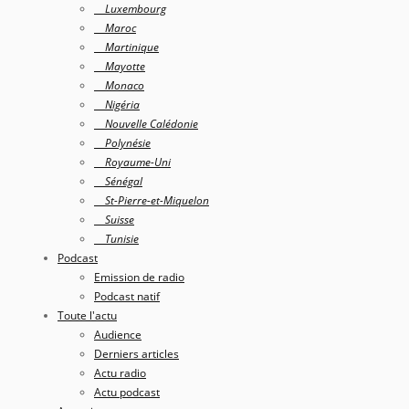
Luxembourg
Maroc
Martinique
Mayotte
Monaco
Nigéria
Nouvelle Calédonie
Polynésie
Royaume-Uni
Sénégal
St-Pierre-et-Miquelon
Suisse
Tunisie
Podcast
Emission de radio
Podcast natif
Toute l'actu
Audience
Derniers articles
Actu radio
Actu podcast