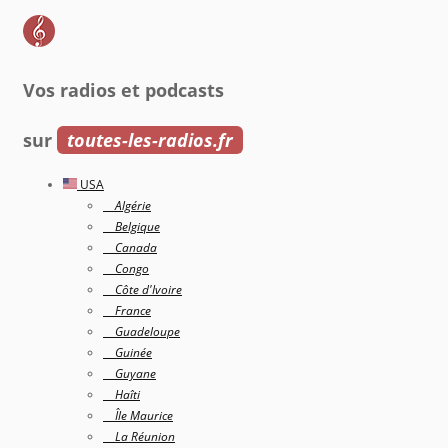
Vos radios et podcasts
sur
toutes-les-radios.fr
USA
Algérie
Belgique
Canada
Congo
Côte d'Ivoire
France
Guadeloupe
Guinée
Guyane
Haîti
Île Maurice
La Réunion