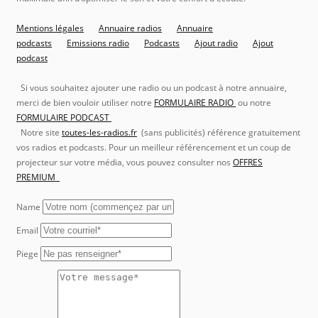
Mentions légales
Annuaire radios
Annuaire
podcasts
Emissions radio
Podcasts
Ajout radio
Ajout
podcast
Si vous souhaitez ajouter une radio ou un podcast à notre annuaire,
merci de bien vouloir utiliser notre
FORMULAIRE RADIO
ou notre
FORMULAIRE PODCAST
Notre site
toutes-les-radios.fr
(sans publicités) référence gratuitement
vos radios et podcasts. Pour un meilleur référencement et un coup de
projecteur sur votre média, vous pouvez consulter nos
OFFRES
PREMIUM
Name
Email
Piege