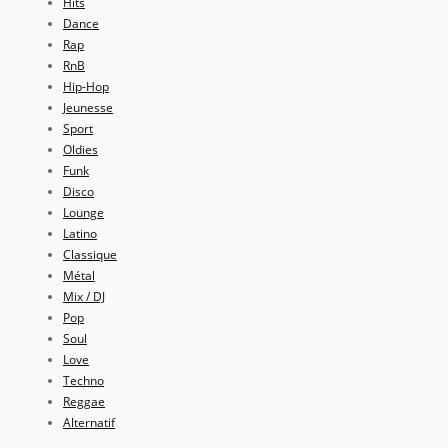
Hits
Dance
Rap
RnB
Hip-Hop
Jeunesse
Sport
Oldies
Funk
Disco
Lounge
Latino
Classique
Métal
Mix / DJ
Pop
Soul
Love
Techno
Reggae
Alternatif