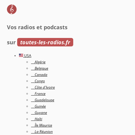
Vos radios et podcasts
sur
toutes-les-radios.fr
USA
Algérie
Belgique
Canada
Congo
Côte d'Ivoire
France
Guadeloupe
Guinée
Guyane
Haîti
Île Maurice
La Réunion