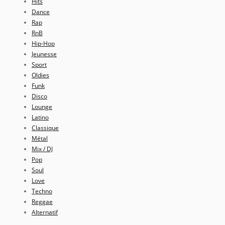
Hits
Dance
Rap
RnB
Hip-Hop
Jeunesse
Sport
Oldies
Funk
Disco
Lounge
Latino
Classique
Métal
Mix / DJ
Pop
Soul
Love
Techno
Reggae
Alternatif