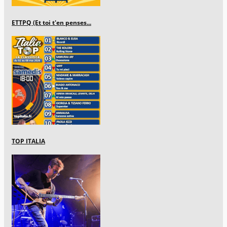
ETTPQ (Et toi t'en penses...
TOP ITALIA