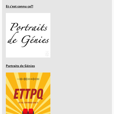
Et c'est connu ça?!
Portraits de Génies