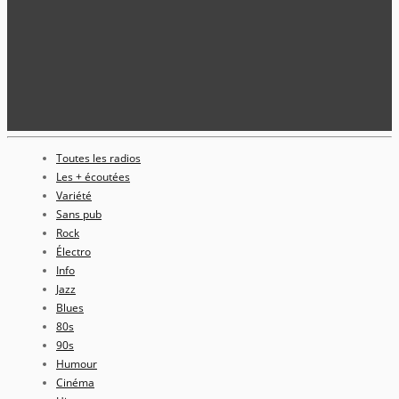
Toutes les radios
Les + écoutées
Variété
Sans pub
Rock
Électro
Info
Jazz
Blues
80s
90s
Humour
Cinéma