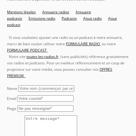
Mentions légales
Annuaire radios
Annuaire
podcasts
Emissions radio
Podcasts
Ajout radio
Ajout
podcast
Si vous souhaitez ajouter une radio ou un podcast à notre annuaire,
merci de bien vouloir utiliser notre
FORMULAIRE RADIO
ou notre
FORMULAIRE PODCAST
Notre site
toutes-les-radios.fr
(sans publicités) référence gratuitement
vos radios et podcasts. Pour un meilleur référencement et un coup de
projecteur sur votre média, vous pouvez consulter nos
OFFRES
PREMIUM
Name
Email
Piege