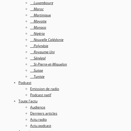
Luxembourg
Maroc
Martinique
Mayotte
Monaco
Nigéria
Nouvelle Calédonie
Polynésie
Royaume-Uni
Sénégal
St-Pierre-et-Miquelon
Suisse
Tunisie
Podcast
Emission de radio
Podcast natif
Toute l'actu
Audience
Derniers articles
Actu radio
Actu podcast