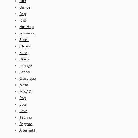
Hits
Dance
Rap
RnB
Hip-Hop
Jeunesse
Sport
Oldies
Funk
Disco
Lounge
Latino
Classique
Métal
Mix / DJ
Pop
Soul
Love
Techno
Reggae
Alternatif