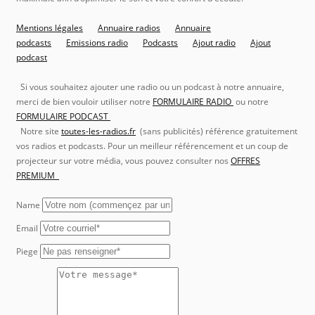
Mentions légales
Annuaire radios
Annuaire
podcasts
Emissions radio
Podcasts
Ajout radio
Ajout
podcast
Si vous souhaitez ajouter une radio ou un podcast à notre annuaire,
merci de bien vouloir utiliser notre
FORMULAIRE RADIO
ou notre
FORMULAIRE PODCAST
Notre site
toutes-les-radios.fr
(sans publicités) référence gratuitement
vos radios et podcasts. Pour un meilleur référencement et un coup de
projecteur sur votre média, vous pouvez consulter nos
OFFRES
PREMIUM
Name
Email
Piege