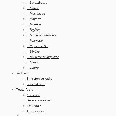
Luxembourg
Maroc
Martinique
Mayotte
Monaco
Nigéria
Nouvelle Calédonie
Polynésie
Royaume-Uni
Sénégal
St-Pierre-et-Miquelon
Suisse
Tunisie
Podcast
Emission de radio
Podcast natif
Toute l'actu
Audience
Derniers articles
Actu radio
Actu podcast