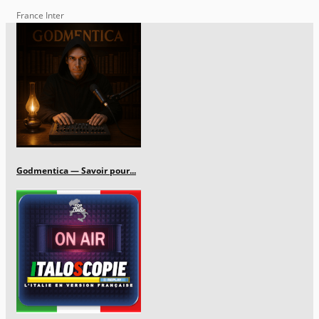
France Inter
Godmentica — Savoir pour...