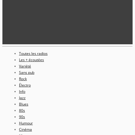
Toutes les radios
Les + écoutées
Variété
Sans pub
Rock
Électro
Info
Jazz
Blues
80s
90s
Humour
Cinéma