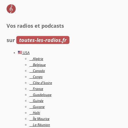
Vos radios et podcasts
sur
toutes-les-radios.fr
USA
Algérie
Belgique
Canada
Congo
Côte d'Ivoire
France
Guadeloupe
Guinée
Guyane
Haîti
Île Maurice
La Réunion