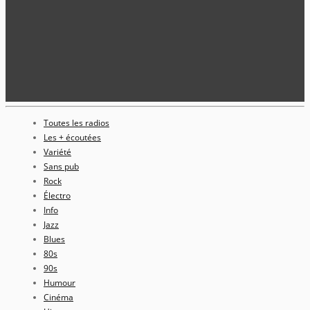
Toutes les radios
Les + écoutées
Variété
Sans pub
Rock
Électro
Info
Jazz
Blues
80s
90s
Humour
Cinéma