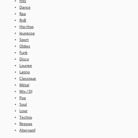
Hits
Dance
Rap
RnB
Hip-Hop
Jeunesse
Sport
Oldies
Funk
Disco
Lounge
Latino
Classique
Métal
Mix / DJ
Pop
Soul
Love
Techno
Reggae
Alternatif