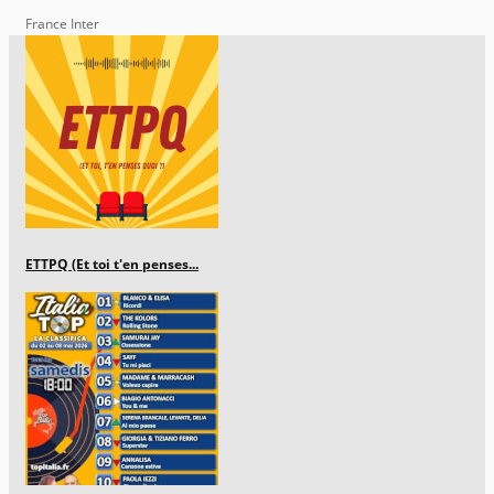
France Inter
ETTPQ (Et toi t'en penses...