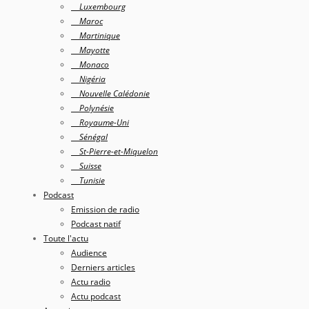
Luxembourg
Maroc
Martinique
Mayotte
Monaco
Nigéria
Nouvelle Calédonie
Polynésie
Royaume-Uni
Sénégal
St-Pierre-et-Miquelon
Suisse
Tunisie
Podcast
Emission de radio
Podcast natif
Toute l'actu
Audience
Derniers articles
Actu radio
Actu podcast