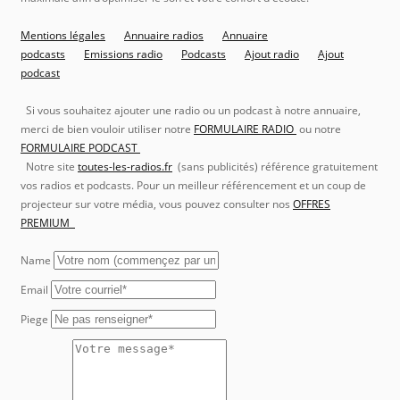
Mentions légales
Annuaire radios
Annuaire
podcasts
Emissions radio
Podcasts
Ajout radio
Ajout
podcast
Si vous souhaitez ajouter une radio ou un podcast à notre annuaire,
merci de bien vouloir utiliser notre
FORMULAIRE RADIO
ou notre
FORMULAIRE PODCAST
Notre site
toutes-les-radios.fr
(sans publicités) référence gratuitement
vos radios et podcasts. Pour un meilleur référencement et un coup de
projecteur sur votre média, vous pouvez consulter nos
OFFRES
PREMIUM
Name
Email
Piege