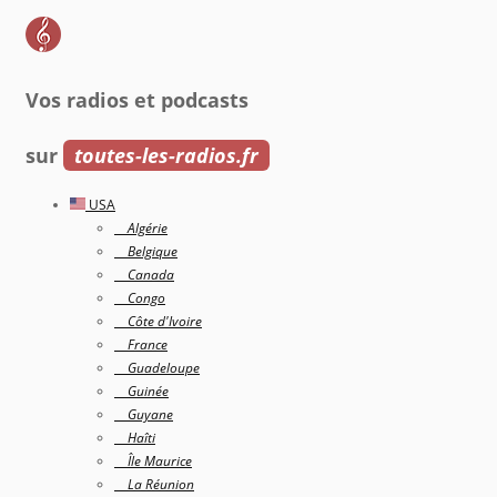
Vos radios et podcasts
sur
toutes-les-radios.fr
USA
Algérie
Belgique
Canada
Congo
Côte d'Ivoire
France
Guadeloupe
Guinée
Guyane
Haîti
Île Maurice
La Réunion