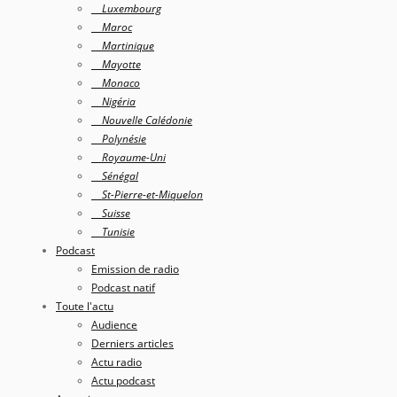
Luxembourg
Maroc
Martinique
Mayotte
Monaco
Nigéria
Nouvelle Calédonie
Polynésie
Royaume-Uni
Sénégal
St-Pierre-et-Miquelon
Suisse
Tunisie
Podcast
Emission de radio
Podcast natif
Toute l'actu
Audience
Derniers articles
Actu radio
Actu podcast