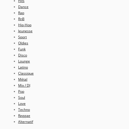
Hits
Dance
Rap
RnB
Hip-Hop
Jeunesse
Sport
Oldies
Funk
Disco
Lounge
Latino
Classique
Métal
Mix / DJ
Pop
Soul
Love
Techno
Reggae
Alternatif