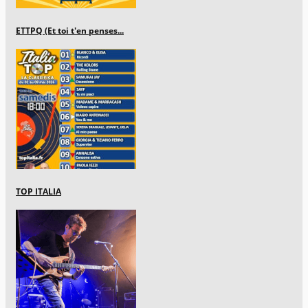
ETTPQ (Et toi t'en penses...
TOP ITALIA