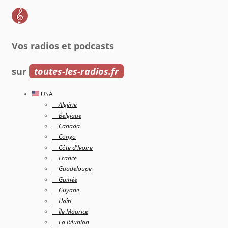
Vos radios et podcasts
sur
toutes-les-radios.fr
USA
Algérie
Belgique
Canada
Congo
Côte d'Ivoire
France
Guadeloupe
Guinée
Guyane
Haîti
Île Maurice
La Réunion