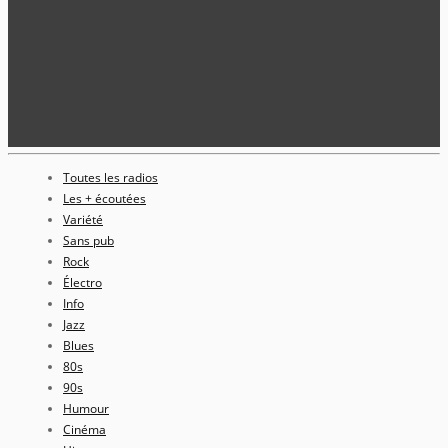
Toutes les radios
Les + écoutées
Variété
Sans pub
Rock
Électro
Info
Jazz
Blues
80s
90s
Humour
Cinéma