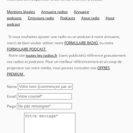
Mentions légales
Annuaire radios
Annuaire
podcasts
Emissions radio
Podcasts
Ajout radio
Ajout
podcast
Si vous souhaitez ajouter une radio ou un podcast à notre annuaire,
merci de bien vouloir utiliser notre
FORMULAIRE RADIO
ou notre
FORMULAIRE PODCAST
Notre site
toutes-les-radios.fr
(sans publicités) référence gratuitement
vos radios et podcasts. Pour un meilleur référencement et un coup de
projecteur sur votre média, vous pouvez consulter nos
OFFRES
PREMIUM
Name
Email
Piege