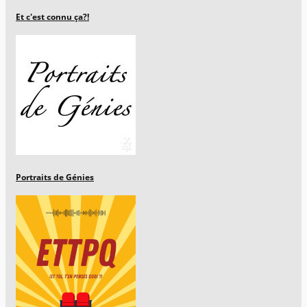
Et c'est connu ça?!
Portraits de Génies