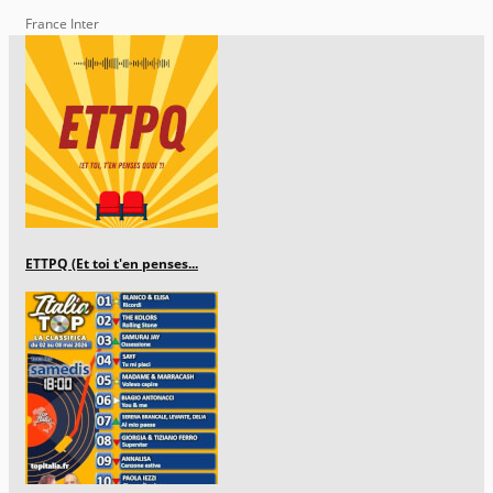
France Inter
ETTPQ (Et toi t'en penses...