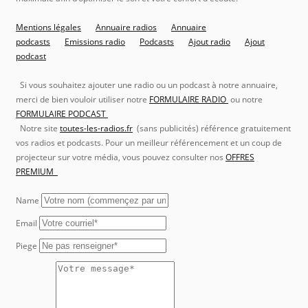
Mentions légales
Annuaire radios
Annuaire
podcasts
Emissions radio
Podcasts
Ajout radio
Ajout
podcast
Si vous souhaitez ajouter une radio ou un podcast à notre annuaire,
merci de bien vouloir utiliser notre
FORMULAIRE RADIO
ou notre
FORMULAIRE PODCAST
Notre site
toutes-les-radios.fr
(sans publicités) référence gratuitement
vos radios et podcasts. Pour un meilleur référencement et un coup de
projecteur sur votre média, vous pouvez consulter nos
OFFRES
PREMIUM
Name
Email
Piege