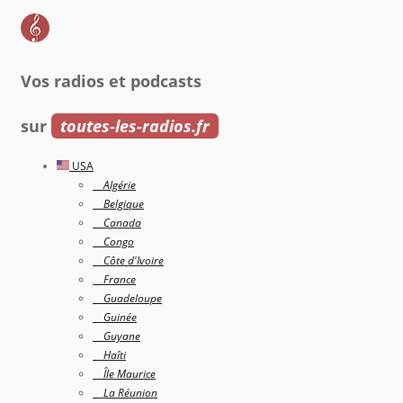
Vos radios et podcasts
sur
toutes-les-radios.fr
USA
Algérie
Belgique
Canada
Congo
Côte d'Ivoire
France
Guadeloupe
Guinée
Guyane
Haîti
Île Maurice
La Réunion