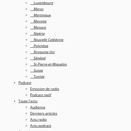
Luxembourg
Maroc
Martinique
Mayotte
Monaco
Nigéria
Nouvelle Calédonie
Polynésie
Royaume-Uni
Sénégal
St-Pierre-et-Miquelon
Suisse
Tunisie
Podcast
Emission de radio
Podcast natif
Toute l'actu
Audience
Derniers articles
Actu radio
Actu podcast