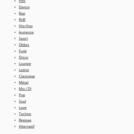
Hits
Dance
Rap
RnB
Hip-Hop
Jeunesse
Sport
Oldies
Funk
Disco
Lounge
Latino
Classique
Métal
Mix / DJ
Pop
Soul
Love
Techno
Reggae
Alternatif