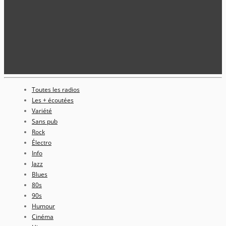
Toutes les radios
Les + écoutées
Variété
Sans pub
Rock
Électro
Info
Jazz
Blues
80s
90s
Humour
Cinéma