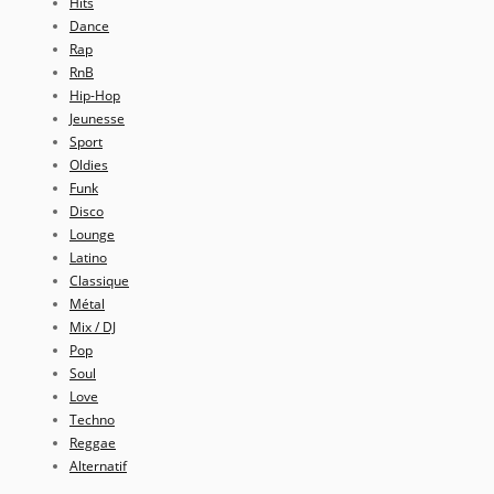
Hits
Dance
Rap
RnB
Hip-Hop
Jeunesse
Sport
Oldies
Funk
Disco
Lounge
Latino
Classique
Métal
Mix / DJ
Pop
Soul
Love
Techno
Reggae
Alternatif