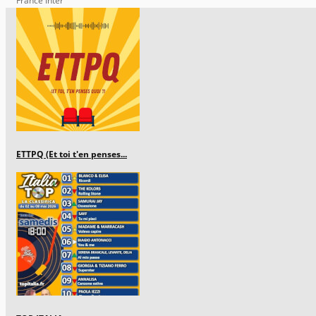
France Inter
ETTPQ (Et toi t'en penses...