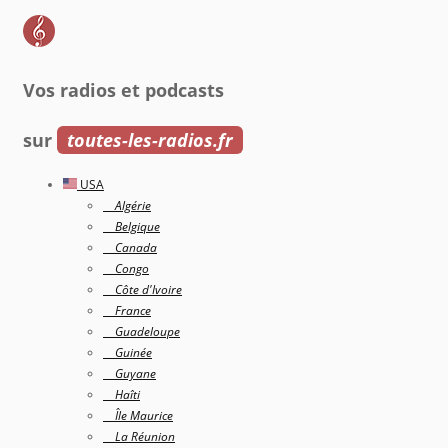
Vos radios et podcasts
sur
toutes-les-radios.fr
USA
Algérie
Belgique
Canada
Congo
Côte d'Ivoire
France
Guadeloupe
Guinée
Guyane
Haîti
Île Maurice
La Réunion