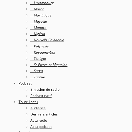
Luxembourg
Maroc
Martinique
Mayotte
Monaco
Nigéria
Nouvelle Calédonie
Polynésie
Royaume-Uni
Sénégal
St-Pierre-et-Miquelon
Suisse
Tunisie
Podcast
Emission de radio
Podcast natif
Toute l'actu
Audience
Derniers articles
Actu radio
Actu podcast