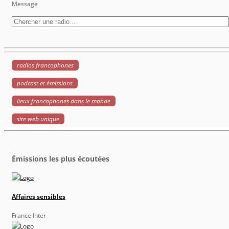
Message
radios francophones
podcast et émissions
lieux francophones dans le monde
site web unique
Émissions les plus écoutées
Affaires sensibles
France Inter