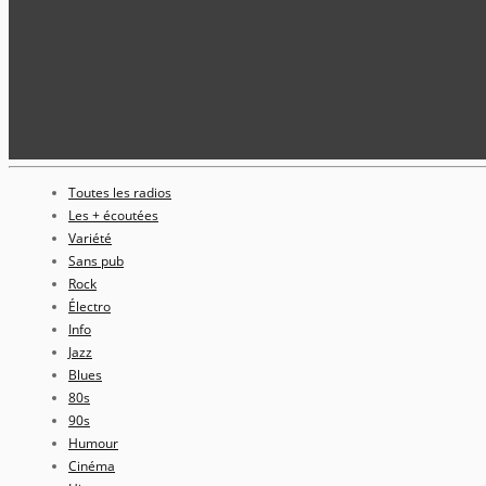
Toutes les radios
Les + écoutées
Variété
Sans pub
Rock
Électro
Info
Jazz
Blues
80s
90s
Humour
Cinéma