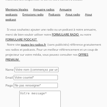
Mentions légales
Annuaire radios
Annuaire
podcasts
Emissions radio
Podcasts
Ajout radio
Ajout
podcast
Si vous souhaitez ajouter une radio ou un podcast à notre annuaire,
merci de bien vouloir utiliser notre
FORMULAIRE RADIO
ou notre
FORMULAIRE PODCAST
Notre site
toutes-les-radios.fr
(sans publicités) référence gratuitement
vos radios et podcasts. Pour un meilleur référencement et un coup de
projecteur sur votre média, vous pouvez consulter nos
OFFRES
PREMIUM
Name
Email
Piege