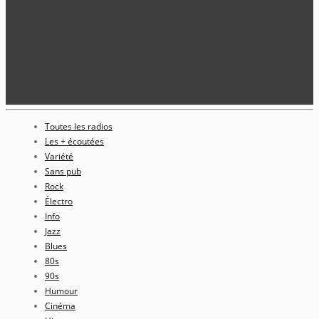
Toutes les radios
Les + écoutées
Variété
Sans pub
Rock
Électro
Info
Jazz
Blues
80s
90s
Humour
Cinéma