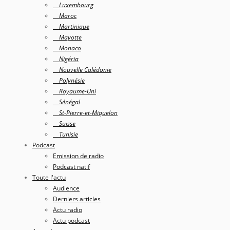
Luxembourg
Maroc
Martinique
Mayotte
Monaco
Nigéria
Nouvelle Calédonie
Polynésie
Royaume-Uni
Sénégal
St-Pierre-et-Miquelon
Suisse
Tunisie
Podcast
Emission de radio
Podcast natif
Toute l'actu
Audience
Derniers articles
Actu radio
Actu podcast