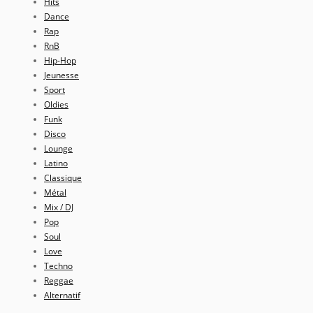
Hits
Dance
Rap
RnB
Hip-Hop
Jeunesse
Sport
Oldies
Funk
Disco
Lounge
Latino
Classique
Métal
Mix / DJ
Pop
Soul
Love
Techno
Reggae
Alternatif