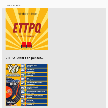
France Inter
ETTPQ (Et toi t'en penses...