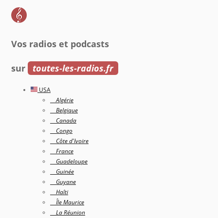
Vos radios et podcasts
sur
toutes-les-radios.fr
USA
Algérie
Belgique
Canada
Congo
Côte d'Ivoire
France
Guadeloupe
Guinée
Guyane
Haîti
Île Maurice
La Réunion