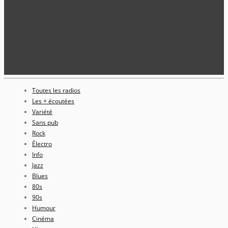
Toutes les radios
Les + écoutées
Variété
Sans pub
Rock
Électro
Info
Jazz
Blues
80s
90s
Humour
Cinéma