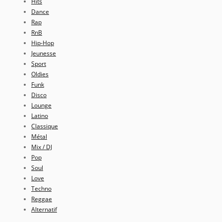
Hits
Dance
Rap
RnB
Hip-Hop
Jeunesse
Sport
Oldies
Funk
Disco
Lounge
Latino
Classique
Métal
Mix / DJ
Pop
Soul
Love
Techno
Reggae
Alternatif