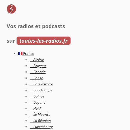
Vos radios et podcasts
sur
toutes-les-radios.fr
France
Algérie
Belgique
Canada
Congo
Côte d'Ivoire
Guadeloupe
Guinée
Guyane
Haîti
Île Maurice
La Réunion
Luxembourg