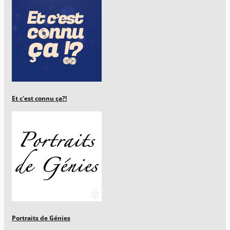
Et c'est connu ça?!
Portraits de Génies