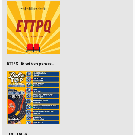
ETTPQ (Et toi t'en penses...
TOP ITALIA