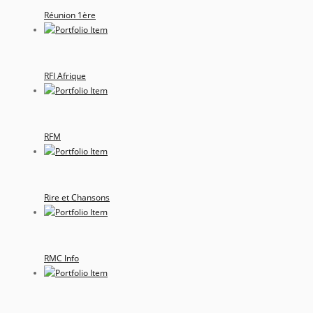
Réunion 1ère
RFI Afrique
RFM
Rire et Chansons
RMC Info