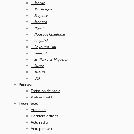
Maroc
Martinique
Mayotte
Monaco
Nigéria
Nouvelle Calédonie
Polynésie
Royaume-Uni
Sénégal
St-Pierre-et-Miquelon
Suisse
Tunisie
USA
Podcast
Emission de radio
Podcast natif
Toute l'actu
Audience
Derniers articles
Actu radio
Actu podcast