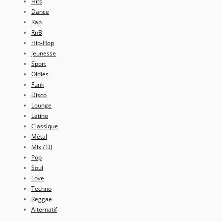
Hits
Dance
Rap
RnB
Hip-Hop
Jeunesse
Sport
Oldies
Funk
Disco
Lounge
Latino
Classique
Métal
Mix / DJ
Pop
Soul
Love
Techno
Reggae
Alternatif