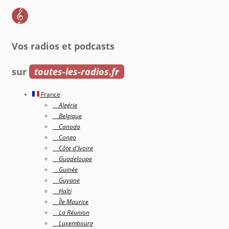
Vos radios et podcasts
sur
toutes-les-radios.fr
France
Algérie
Belgique
Canada
Congo
Côte d'Ivoire
Guadeloupe
Guinée
Guyane
Haîti
Île Maurice
La Réunion
Luxembourg