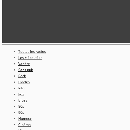
Toutes les radios
Les + écoutées
Variété
Sans pub
Rock
Électro
Info
Jazz
Blues
80s
90s
Humour
Cinéma