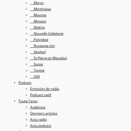
Maroc
Martinique
Mayotte
Monaco
Nigéria
Nouvelle Calédonie
Polynésie
Royaume-Uni
Sénégal
St-Pierre-et-Miquelon
Suisse
Tunisie
USA
Podcast
Emission de radio
Podcast natif
Toute l'actu
Audience
Derniers articles
Actu radio
Actu podcast