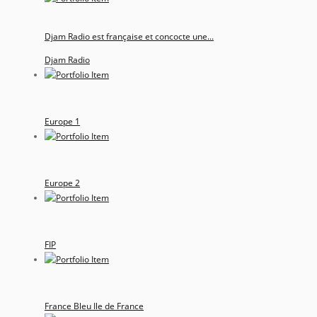
Djam Radio est française et concocte une...
Djam Radio
Europe 1
Europe 2
FIP
France Bleu Ile de France