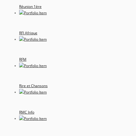
Réunion 1ère
RFI Afrique
RFM
Rire et Chansons
RMC Info