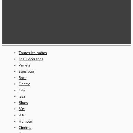
Toutes les radios
Les + écoutées
Variété
Sans pub
Rock
Électro
Info
Jazz
Blues
80s
90s
Humour
Cinéma