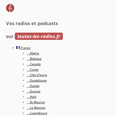
Vos radios et podcasts
sur
toutes-les-radios.fr
France
Algérie
Belgique
Canada
Congo
Côte d'Ivoire
Guadeloupe
Guinée
Guyane
Haîti
Île Maurice
La Réunion
Luxembourg