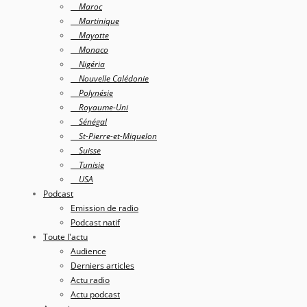
Maroc
Martinique
Mayotte
Monaco
Nigéria
Nouvelle Calédonie
Polynésie
Royaume-Uni
Sénégal
St-Pierre-et-Miquelon
Suisse
Tunisie
USA
Podcast
Emission de radio
Podcast natif
Toute l'actu
Audience
Derniers articles
Actu radio
Actu podcast