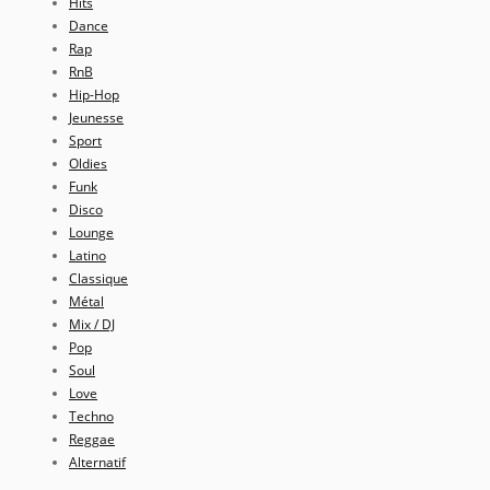
Hits
Dance
Rap
RnB
Hip-Hop
Jeunesse
Sport
Oldies
Funk
Disco
Lounge
Latino
Classique
Métal
Mix / DJ
Pop
Soul
Love
Techno
Reggae
Alternatif