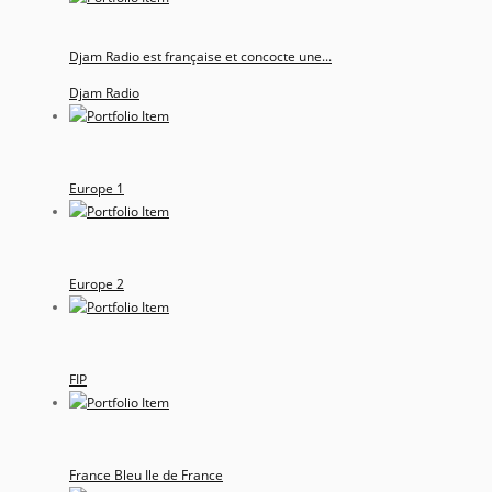
Djam Radio est française et concocte une...
Djam Radio
Europe 1
Europe 2
FIP
France Bleu Ile de France