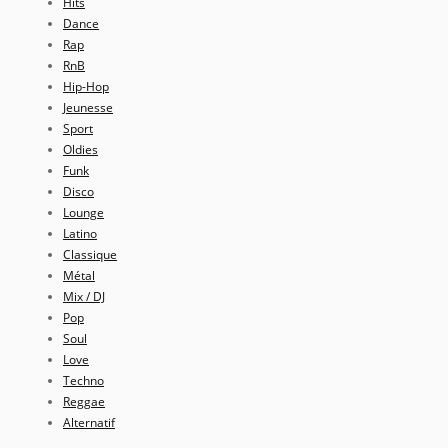
Hits
Dance
Rap
RnB
Hip-Hop
Jeunesse
Sport
Oldies
Funk
Disco
Lounge
Latino
Classique
Métal
Mix / DJ
Pop
Soul
Love
Techno
Reggae
Alternatif