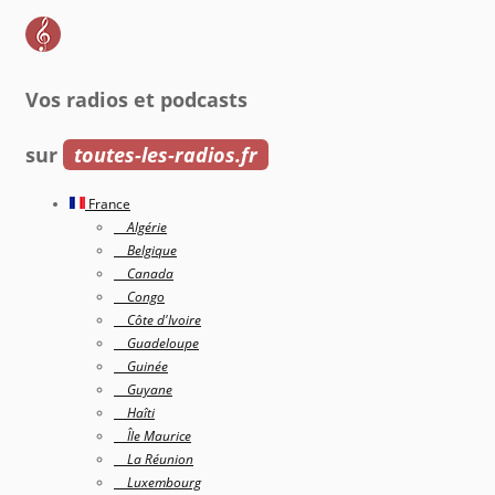
Vos radios et podcasts
sur
toutes-les-radios.fr
France
Algérie
Belgique
Canada
Congo
Côte d'Ivoire
Guadeloupe
Guinée
Guyane
Haîti
Île Maurice
La Réunion
Luxembourg