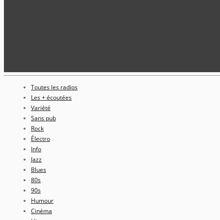
Toutes les radios
Les + écoutées
Variété
Sans pub
Rock
Électro
Info
Jazz
Blues
80s
90s
Humour
Cinéma