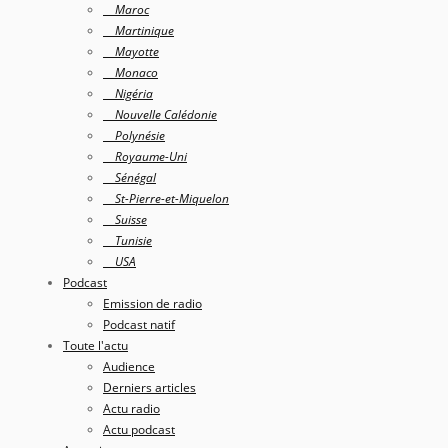
Maroc
Martinique
Mayotte
Monaco
Nigéria
Nouvelle Calédonie
Polynésie
Royaume-Uni
Sénégal
St-Pierre-et-Miquelon
Suisse
Tunisie
USA
Podcast
Emission de radio
Podcast natif
Toute l'actu
Audience
Derniers articles
Actu radio
Actu podcast