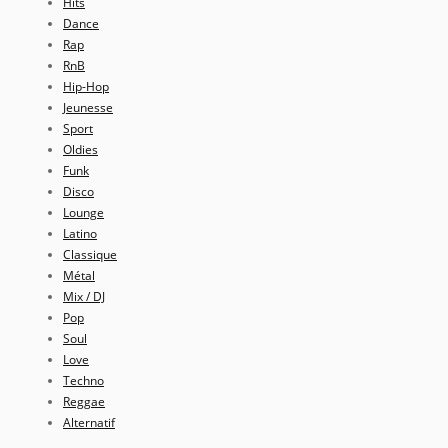
Hits
Dance
Rap
RnB
Hip-Hop
Jeunesse
Sport
Oldies
Funk
Disco
Lounge
Latino
Classique
Métal
Mix / DJ
Pop
Soul
Love
Techno
Reggae
Alternatif