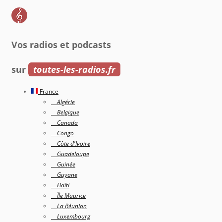
Vos radios et podcasts
sur
toutes-les-radios.fr
France
Algérie
Belgique
Canada
Congo
Côte d'Ivoire
Guadeloupe
Guinée
Guyane
Haîti
Île Maurice
La Réunion
Luxembourg