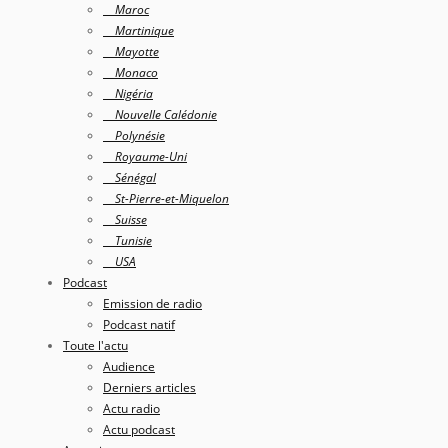
Maroc
Martinique
Mayotte
Monaco
Nigéria
Nouvelle Calédonie
Polynésie
Royaume-Uni
Sénégal
St-Pierre-et-Miquelon
Suisse
Tunisie
USA
Podcast
Emission de radio
Podcast natif
Toute l'actu
Audience
Derniers articles
Actu radio
Actu podcast