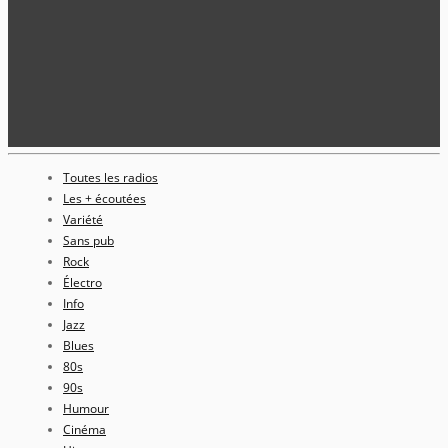
Toutes les radios
Les + écoutées
Variété
Sans pub
Rock
Électro
Info
Jazz
Blues
80s
90s
Humour
Cinéma