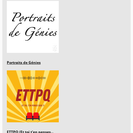
Portraits de Génies
ETTPQ (Et toi t'en penses...