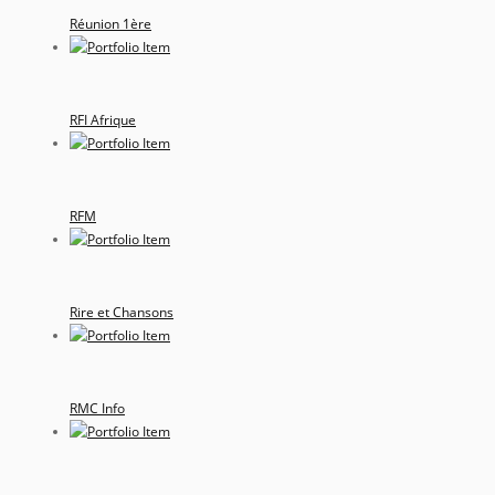
Réunion 1ère
RFI Afrique
RFM
Rire et Chansons
RMC Info