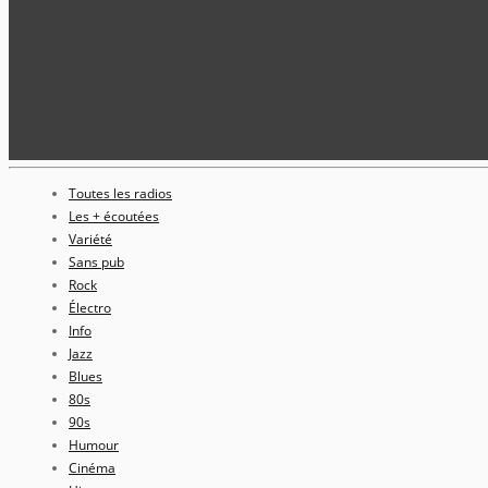
Toutes les radios
Les + écoutées
Variété
Sans pub
Rock
Électro
Info
Jazz
Blues
80s
90s
Humour
Cinéma