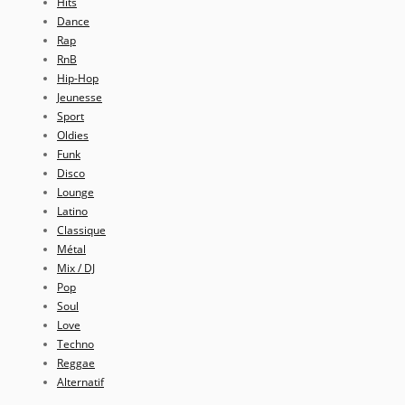
Hits
Dance
Rap
RnB
Hip-Hop
Jeunesse
Sport
Oldies
Funk
Disco
Lounge
Latino
Classique
Métal
Mix / DJ
Pop
Soul
Love
Techno
Reggae
Alternatif