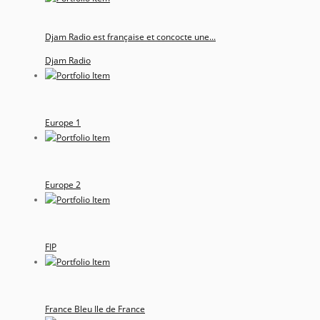
Djam Radio est française et concocte une...
Djam Radio
Europe 1
Europe 2
FIP
France Bleu Ile de France