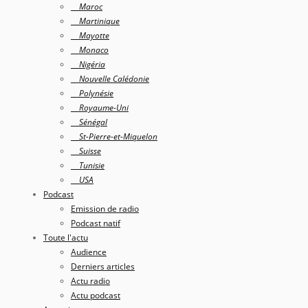
Maroc
Martinique
Mayotte
Monaco
Nigéria
Nouvelle Calédonie
Polynésie
Royaume-Uni
Sénégal
St-Pierre-et-Miquelon
Suisse
Tunisie
USA
Podcast
Emission de radio
Podcast natif
Toute l'actu
Audience
Derniers articles
Actu radio
Actu podcast