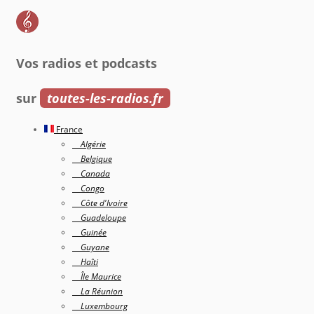
Vos radios et podcasts
sur
toutes-les-radios.fr
France
Algérie
Belgique
Canada
Congo
Côte d'Ivoire
Guadeloupe
Guinée
Guyane
Haîti
Île Maurice
La Réunion
Luxembourg