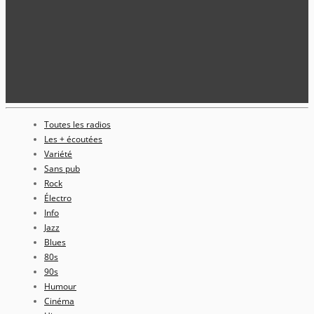
Toutes les radios
Les + écoutées
Variété
Sans pub
Rock
Électro
Info
Jazz
Blues
80s
90s
Humour
Cinéma