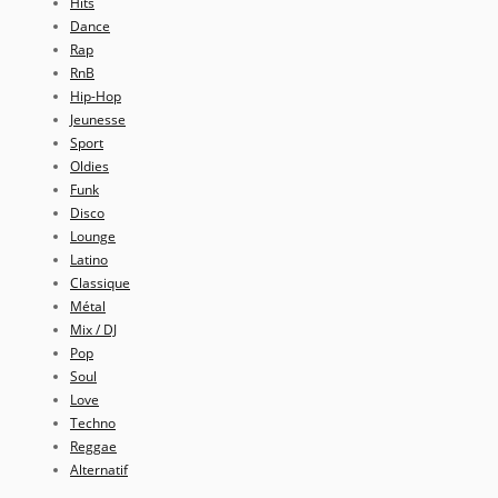
Hits
Dance
Rap
RnB
Hip-Hop
Jeunesse
Sport
Oldies
Funk
Disco
Lounge
Latino
Classique
Métal
Mix / DJ
Pop
Soul
Love
Techno
Reggae
Alternatif