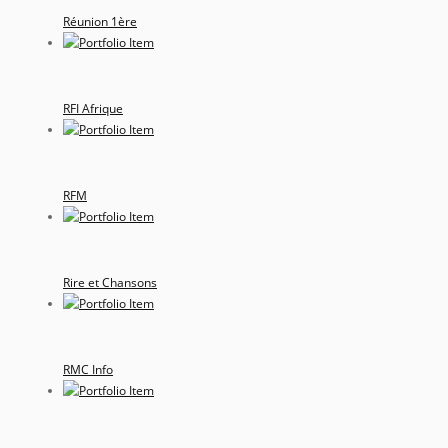
Réunion 1ère
RFI Afrique
RFM
Rire et Chansons
RMC Info