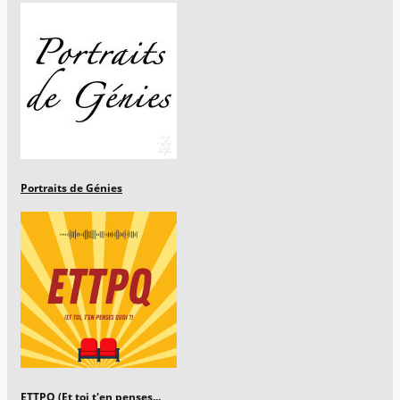
Portraits de Génies
ETTPQ (Et toi t'en penses...