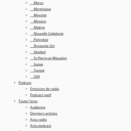
Maroc
Martinique
Mayotte
Monaco
Nigéria
Nouvelle Calédonie
Polynésie
Royaume-Uni
Sénégal
St-Pierre-et-Miquelon
Suisse
Tunisie
USA
Podcast
Emission de radio
Podcast natif
Toute l'actu
Audience
Derniers articles
Actu radio
Actu podcast