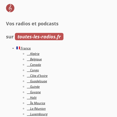
Vos radios et podcasts
sur
toutes-les-radios.fr
France
Algérie
Belgique
Canada
Congo
Côte d'Ivoire
Guadeloupe
Guinée
Guyane
Haîti
Île Maurice
La Réunion
Luxembourg