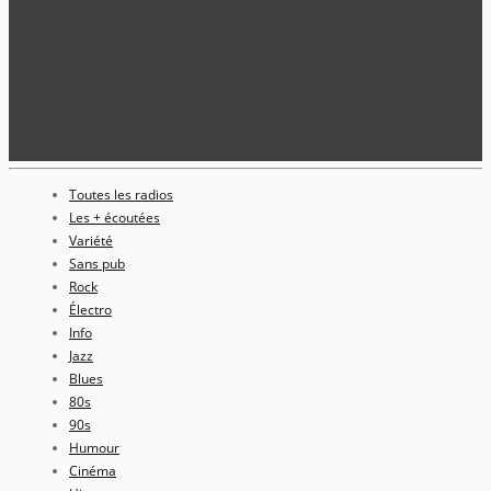
Toutes les radios
Les + écoutées
Variété
Sans pub
Rock
Électro
Info
Jazz
Blues
80s
90s
Humour
Cinéma