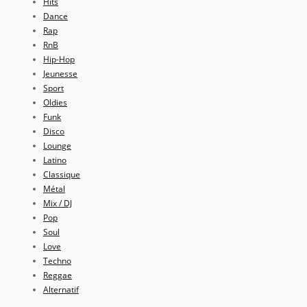
Hits
Dance
Rap
RnB
Hip-Hop
Jeunesse
Sport
Oldies
Funk
Disco
Lounge
Latino
Classique
Métal
Mix / DJ
Pop
Soul
Love
Techno
Reggae
Alternatif