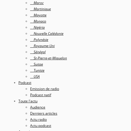
Maroc
Martinique
Mayotte
Monaco
Nigéria
Nouvelle Calédonie
Polynésie
Royaume-Uni
Sénégal
St-Pierre-et-Miquelon
Suisse
Tunisie
USA
Podcast
Emission de radio
Podcast natif
Toute l'actu
Audience
Derniers articles
Actu radio
Actu podcast