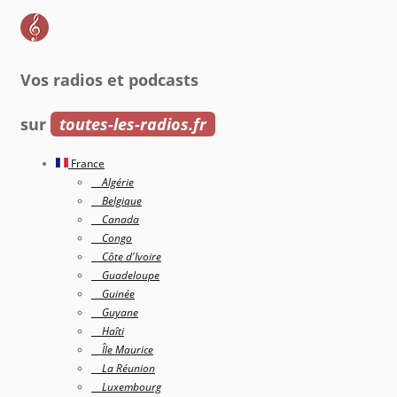
Vos radios et podcasts
sur
toutes-les-radios.fr
France
Algérie
Belgique
Canada
Congo
Côte d'Ivoire
Guadeloupe
Guinée
Guyane
Haîti
Île Maurice
La Réunion
Luxembourg