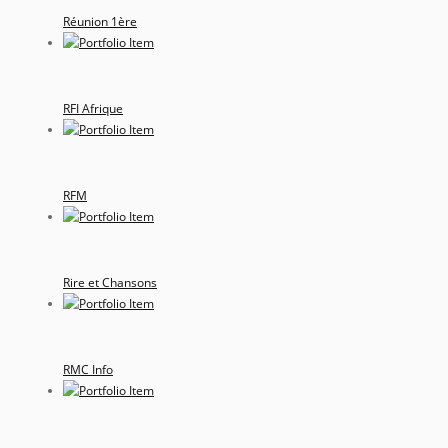
Réunion 1ère
RFI Afrique
RFM
Rire et Chansons
RMC Info