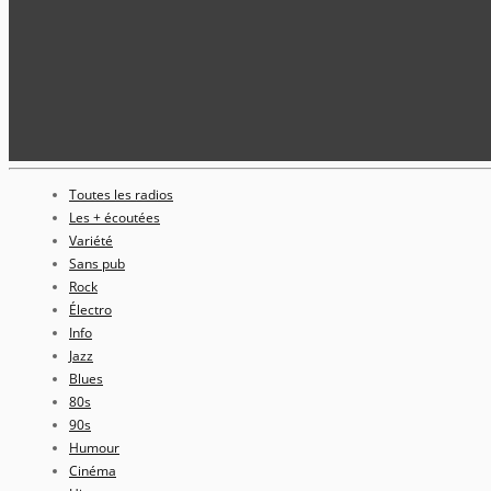
Toutes les radios
Les + écoutées
Variété
Sans pub
Rock
Électro
Info
Jazz
Blues
80s
90s
Humour
Cinéma