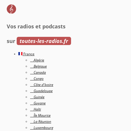
Vos radios et podcasts
sur
toutes-les-radios.fr
France
Algérie
Belgique
Canada
Congo
Côte d'Ivoire
Guadeloupe
Guinée
Guyane
Haîti
Île Maurice
La Réunion
Luxembourg