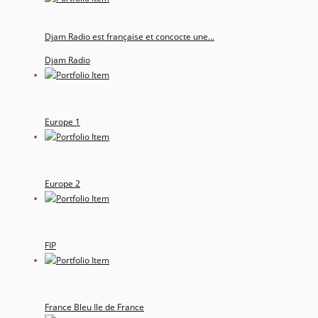
Djam Radio est française et concocte une...
Djam Radio
Europe 1
Europe 2
FIP
France Bleu Ile de France