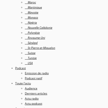
Maroc
Martinique
Mayotte
Monaco
Nigéria
Nouvelle Calédonie
Polynésie
Royaume-Uni
Sénégal
St-Pierre-et-Miquelon
Suisse
Tunisie
USA
Podcast
Emission de radio
Podcast natif
Toute l'actu
Audience
Derniers articles
Actu radio
Actu podcast