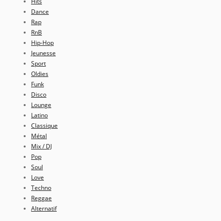
Hits
Dance
Rap
RnB
Hip-Hop
Jeunesse
Sport
Oldies
Funk
Disco
Lounge
Latino
Classique
Métal
Mix / DJ
Pop
Soul
Love
Techno
Reggae
Alternatif