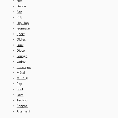
Hits
Dance
Rap
RnB
Hip-Hop
Jeunesse
Sport
Oldies
Funk
Disco
Lounge
Latino
Classique
Métal
Mix / DJ
Pop
Soul
Love
Techno
Reggae
Alternatif