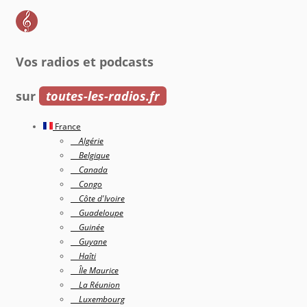
Vos radios et podcasts
sur
toutes-les-radios.fr
France
Algérie
Belgique
Canada
Congo
Côte d'Ivoire
Guadeloupe
Guinée
Guyane
Haîti
Île Maurice
La Réunion
Luxembourg