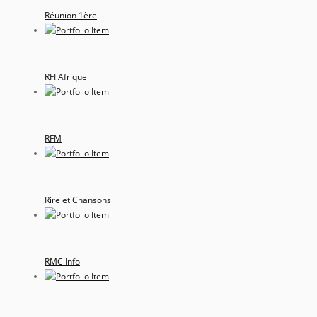
Réunion 1ère
RFI Afrique
RFM
Rire et Chansons
RMC Info