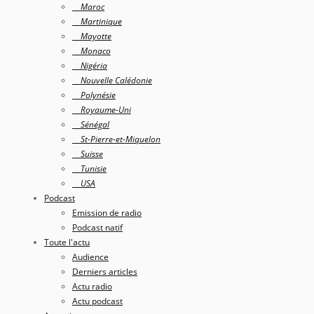
Maroc
Martinique
Mayotte
Monaco
Nigéria
Nouvelle Calédonie
Polynésie
Royaume-Uni
Sénégal
St-Pierre-et-Miquelon
Suisse
Tunisie
USA
Podcast
Emission de radio
Podcast natif
Toute l'actu
Audience
Derniers articles
Actu radio
Actu podcast