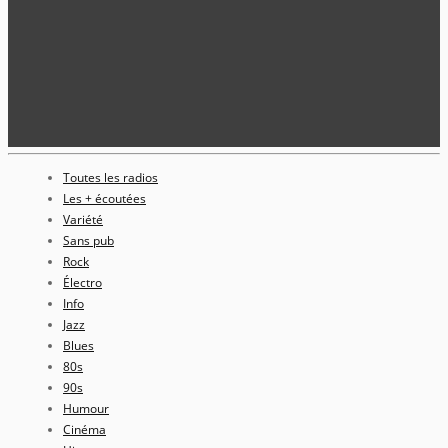
Toutes les radios
Les + écoutées
Variété
Sans pub
Rock
Électro
Info
Jazz
Blues
80s
90s
Humour
Cinéma