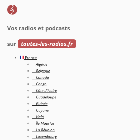
Vos radios et podcasts
sur
toutes-les-radios.fr
France
Algérie
Belgique
Canada
Congo
Côte d'Ivoire
Guadeloupe
Guinée
Guyane
Haîti
Île Maurice
La Réunion
Luxembourg