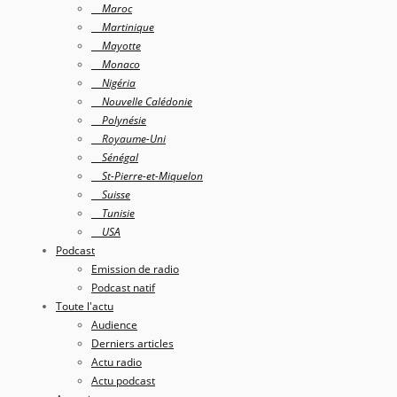
Maroc
Martinique
Mayotte
Monaco
Nigéria
Nouvelle Calédonie
Polynésie
Royaume-Uni
Sénégal
St-Pierre-et-Miquelon
Suisse
Tunisie
USA
Podcast
Emission de radio
Podcast natif
Toute l'actu
Audience
Derniers articles
Actu radio
Actu podcast