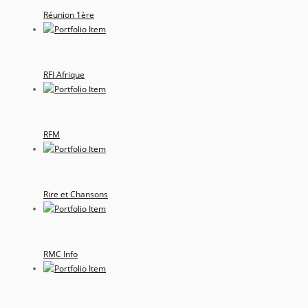
Réunion 1ère
RFI Afrique
RFM
Rire et Chansons
RMC Info