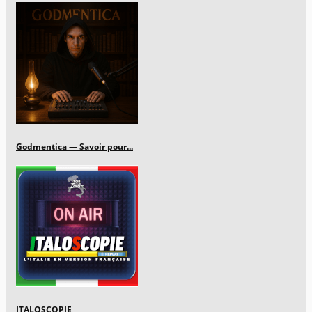
Godmentica — Savoir pour...
ITALOSCOPIE