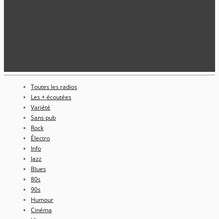
Toutes les radios
Les + écoutées
Variété
Sans pub
Rock
Électro
Info
Jazz
Blues
80s
90s
Humour
Cinéma