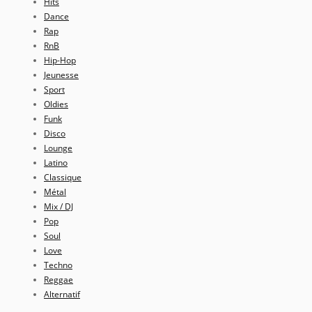
Hits
Dance
Rap
RnB
Hip-Hop
Jeunesse
Sport
Oldies
Funk
Disco
Lounge
Latino
Classique
Métal
Mix / DJ
Pop
Soul
Love
Techno
Reggae
Alternatif