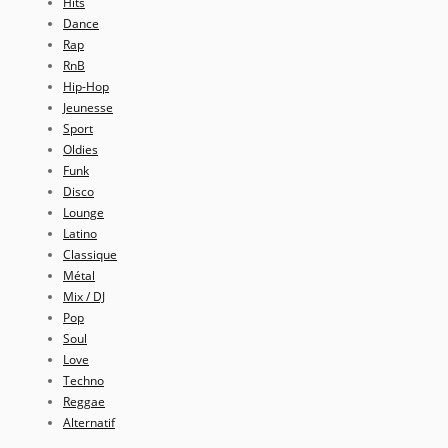
Hits
Dance
Rap
RnB
Hip-Hop
Jeunesse
Sport
Oldies
Funk
Disco
Lounge
Latino
Classique
Métal
Mix / DJ
Pop
Soul
Love
Techno
Reggae
Alternatif