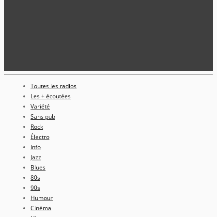
Toutes les radios
Les + écoutées
Variété
Sans pub
Rock
Électro
Info
Jazz
Blues
80s
90s
Humour
Cinéma