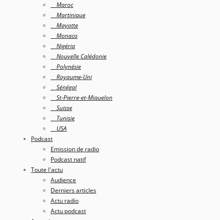
Maroc
Martinique
Mayotte
Monaco
Nigéria
Nouvelle Calédonie
Polynésie
Royaume-Uni
Sénégal
St-Pierre-et-Miquelon
Suisse
Tunisie
USA
Podcast
Emission de radio
Podcast natif
Toute l'actu
Audience
Derniers articles
Actu radio
Actu podcast