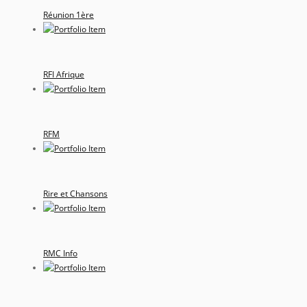
Réunion 1ère
RFI Afrique
RFM
Rire et Chansons
RMC Info