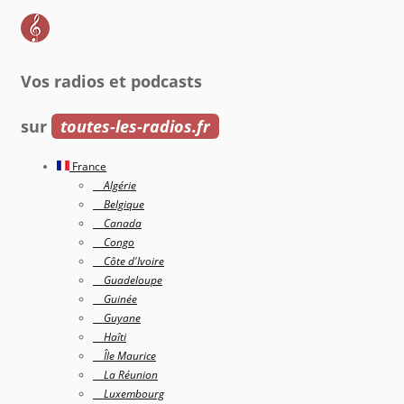
Vos radios et podcasts
sur
toutes-les-radios.fr
France
Algérie
Belgique
Canada
Congo
Côte d'Ivoire
Guadeloupe
Guinée
Guyane
Haîti
Île Maurice
La Réunion
Luxembourg