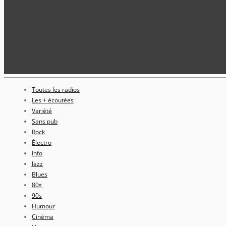
Toutes les radios
Les + écoutées
Variété
Sans pub
Rock
Électro
Info
Jazz
Blues
80s
90s
Humour
Cinéma