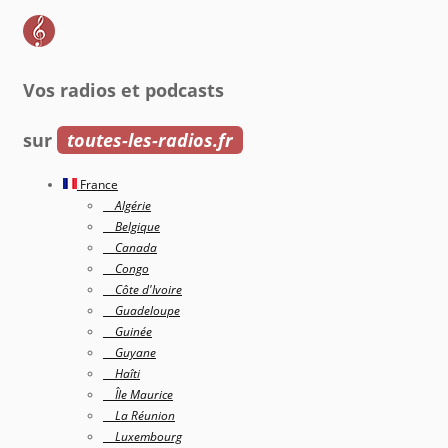
Vos radios et podcasts
sur
toutes-les-radios.fr
France
Algérie
Belgique
Canada
Congo
Côte d'Ivoire
Guadeloupe
Guinée
Guyane
Haîti
Île Maurice
La Réunion
Luxembourg