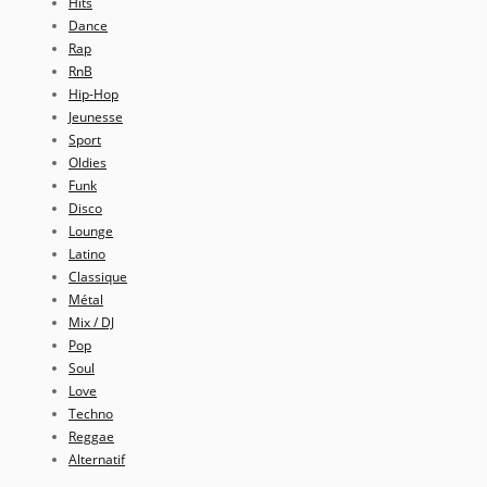
Hits
Dance
Rap
RnB
Hip-Hop
Jeunesse
Sport
Oldies
Funk
Disco
Lounge
Latino
Classique
Métal
Mix / DJ
Pop
Soul
Love
Techno
Reggae
Alternatif