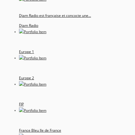
Djam Radio est française et concocte une...
Djam Radio
Europe 1
Europe 2
FIP
France Bleu Ile de France