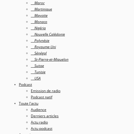
Maroc
Martinique
Mayotte
Monaco
Nigéria
Nouvelle Calédonie
Polynésie
Royaume-Uni
Sénégal
St-Pierre-et-Miquelon
Suisse
Tunisie
USA
Podcast
Emission de radio
Podcast natif
Toute l'actu
Audience
Derniers articles
Actu radio
Actu podcast