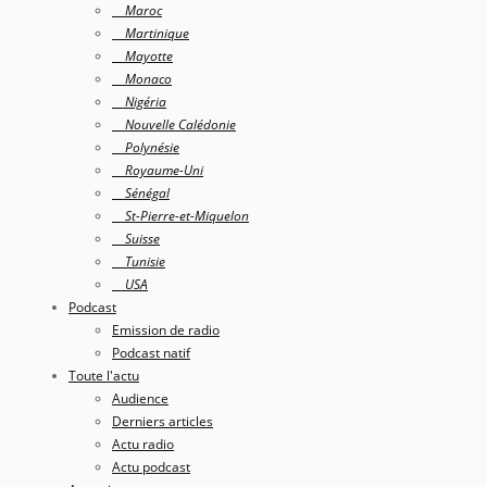
Maroc
Martinique
Mayotte
Monaco
Nigéria
Nouvelle Calédonie
Polynésie
Royaume-Uni
Sénégal
St-Pierre-et-Miquelon
Suisse
Tunisie
USA
Podcast
Emission de radio
Podcast natif
Toute l'actu
Audience
Derniers articles
Actu radio
Actu podcast