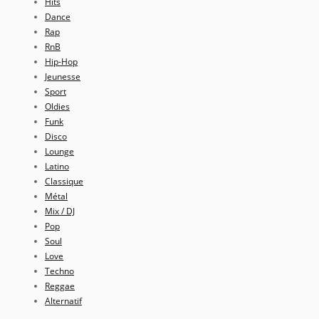
Hits
Dance
Rap
RnB
Hip-Hop
Jeunesse
Sport
Oldies
Funk
Disco
Lounge
Latino
Classique
Métal
Mix / DJ
Pop
Soul
Love
Techno
Reggae
Alternatif