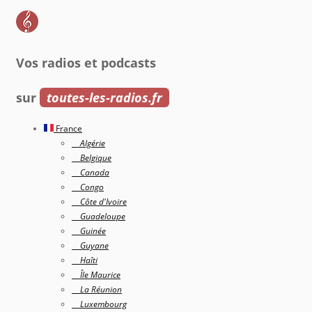
Vos radios et podcasts
sur
toutes-les-radios.fr
France
Algérie
Belgique
Canada
Congo
Côte d'Ivoire
Guadeloupe
Guinée
Guyane
Haîti
Île Maurice
La Réunion
Luxembourg