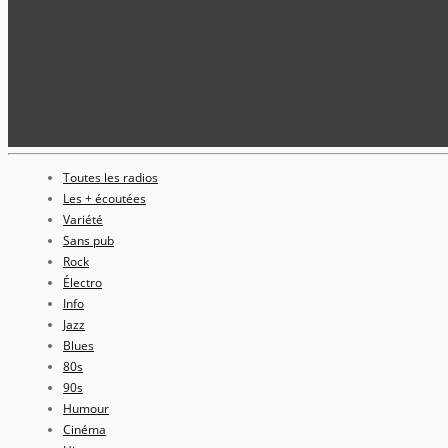
Toutes les radios
Les + écoutées
Variété
Sans pub
Rock
Électro
Info
Jazz
Blues
80s
90s
Humour
Cinéma