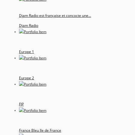
Djam Radio est française et concocte une...
Djam Radio
Europe 1
Europe 2
FIP
France Bleu Ile de France