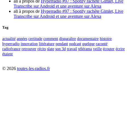
ali
à propos de
Hyperradio #97 : Spotify rachète Gimlet, Live
Transcribe sur Android et une aventure sur Alexa
ali
à propos de
Hyperradio #97 : Spotify rachète Gimlet, Live
Transcribe sur Android et une aventure sur Alexa
Tag
actualité
années
certitude
comment
disparaître
documentaire
histoire
hyperradio
innovation
littérature
pendant
podcast
quelque
raconté
radiofrance
retrouver
récits
slate
son 3d
travail
télérama
veille
écouter
écrire
étaient
©
2026
toutes-les-radios.fr