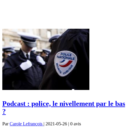
Podcast : police, le nivellement par le bas
?
Par
Carole Lefrançois
| 2021-05-26 | 0
avis